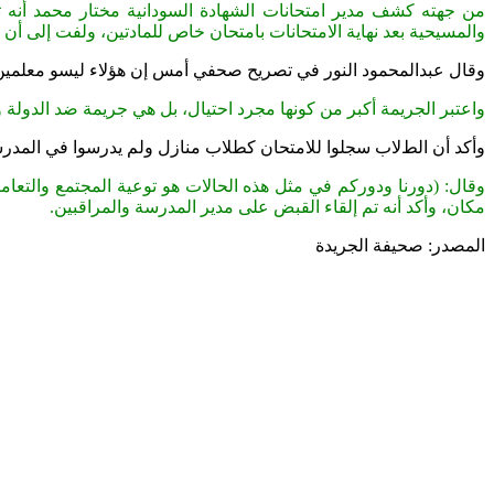
من جهته كشف مدير امتحانات الشهادة السودانية مختار محمد أنه ت
والمسيحية بعد نهاية الامتحانات بامتحان خاص للمادتين، ولفت إلى أن 
وقال عبدالمحمود النور في تصريح صحفي أمس إن هؤﻻء ليسو معلمين وا
واعتبر الجريمة أكبر من كونها مجرد احتيال، بل هي جريمة ضد الدو
وأكد أن الطﻻب سجلوا للامتحان كطلاب منازل ولم يدرسوا في المدرسة
وقال: (دورنا ودوركم في مثل هذه الحالات هو توعية المجتمع والتعام
مكان، وأكد أنه تم إلقاء القبض على مدير المدرسة والمراقبين.
المصدر: صحيفة الجريدة