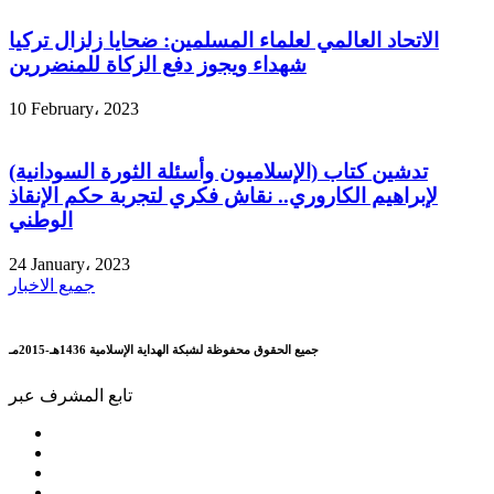
الاتحاد العالمي لعلماء المسلمين: ضحايا زلزال تركيا
شهداء ويجوز دفع الزكاة للمنضررين
10 February، 2023
تدشين كتاب (الإسلاميون وأسئلة الثورة السودانية)
لإبراهيم الكاروري.. نقاش فكري لتجربة حكم الإنقاذ
الوطني
24 January، 2023
جميع الاخبار
جميع الحقوق محفوظة لشبكة الهداية الإسلامية 1436هـ-2015مـ
تابع المشرف عبر