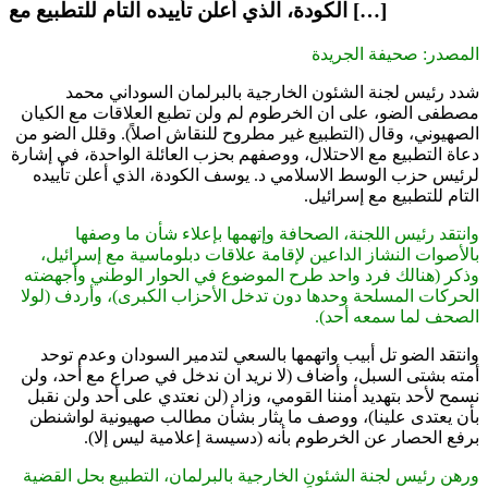
الكودة، الذي أعلن تأييده التام للتطبيع مع […]
المصدر: صحيفة الجريدة
شدد رئيس لجنة الشئون الخارجية بالبرلمان السوداني محمد
مصطفى الضو، على ان الخرطوم لم ولن تطبع العلاقات مع الكيان
الصهيوني، وقال (التطبيع غير مطروح للنقاش اصلاً). وقلل الضو من
دعاة التطبيع مع الاحتلال، ووصفهم بحزب العائلة الواحدة، في إشارة
لرئيس حزب الوسط الاسلامي د. يوسف الكودة، الذي أعلن تأييده
التام للتطبيع مع إسرائيل.
وانتقد رئيس اللجنة، الصحافة وإتهمها بإعلاء شأن ما وصفها
بالأصوات النشاز الداعين لإقامة علاقات دبلوماسية مع إسرائيل،
وذكر (هنالك فرد واحد طرح الموضوع في الحوار الوطني وأجهضته
الحركات المسلحة وحدها دون تدخل الأحزاب الكبرى)، وأردف (لولا
الصحف لما سمعه أحد).
وانتقد الضو تل أبيب واتهمها بالسعي لتدمير السودان وعدم توحد
أمته بشتى السبل، وأضاف (لا نريد ان ندخل في صراع مع أحد، ولن
نسمح لأحد بتهديد أمننا القومي، وزاد (لن نعتدي على أحد ولن نقبل
بأن يعتدى علينا)، ووصف ما يثار بشأن مطالب صهيونية لواشنطن
برفع الحصار عن الخرطوم بأنه (دسيسة إعلامية ليس إلا).
ورهن رئيس لجنة الشئون الخارجية بالبرلمان، التطبيع بحل القضية