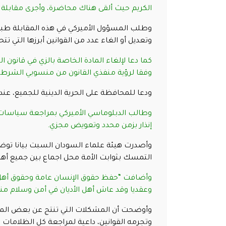
الكريم حيث ألقى هناك محاضرة، وأجرى مقابل
وطلب المسؤول الأميركي في هذه المقابلة طبقا
وتعديل أو الغاء عدد من القوانين أبرزها التي تت
كما دعا لإلغاء المادة الخاصة بالزي في قانون 
وفقا لرؤية منفذي القانون من منسوبي الشرطة
ودعا للمحافظة على الحرية الدينية للجميع، عن
وطالب الدبلوماسي الأميركي بمراجعة سياسات 
إنذار بزمن محدد وتعويض مجزي.
وأصدرت هيئة علماء السودان السبت بيانا توضي
التمسك بثوابت الأمة محل اجماع بين جميع أهل 
وأضافت “حفظ حقوق الإنسان عامة وحقوق أهل ا
وعقديا وقد عاش أهل الأديان في أمن وسلام منذ
وأوضحت أن المشكلات التي تنتج عن بعض المم
وتجرمه القوانين، داعية لمراجعة كل الظلامات 