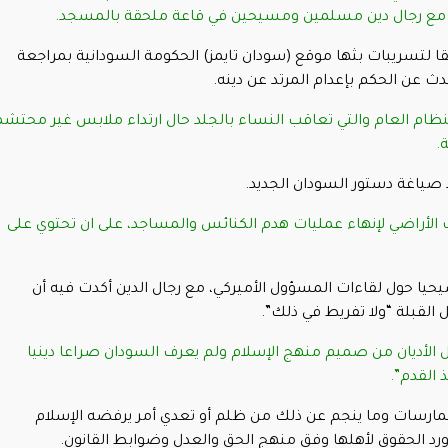
ة مع رجال دين مسلمين ومسيحين في قاعة ملحقة بالمسجد.
 لتسريبات بثها موقع (سودان تايمز) الحكومة السودانية بمراجعة
حدث عن الحكم بإعدام المرتد عن دينه.
النظام العام والتي تعاقب النساء بالجلد حال ارتداء ملابس غير محتش
.
د صياغة دستور السودان الجديد.
الأراضي لإنهاء عمليات هدم الكنائس والمساجد، على ان تحتوي على
حيا حول لقاءات المسؤول الأميركي، مع رجال الدين أكدت فيه أن
القبلة “ولا تفريط في ذلك”.
لأديان من صميم منهج الإسلام ولم يعرف السودان صراعا دينيا
 القدم”.
ارسات وما ينجم عن ذلك من ظلم أو تعدي أمر يرفضه الإسلام
ورد الحقوق لأهلها وفق منهج الحق والعدل وضوابط القانون.