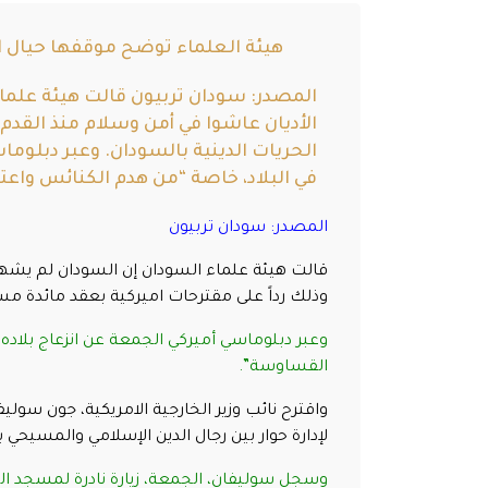
هيئة العلماء توضح موقفها حيال ال
المصدر: سودان تربيون قالت هيئة علماء
الأديان عاشوا في أمن وسلام منذ القدم،
الحريات الدينية بالسودان. وعبر دبلوما
في البلاد، خاصة “من هدم الكنائس واعت
المصدر: سودان تربيون
قالت هيئة علماء السودان إن السودان لم يشهد ص
وذلك رداً على مقترحات اميركية بعقد مائدة مست
وعبر دبلوماسي أميركي الجمعة عن انزعاج بلاده
القساوسة”.
واقترح نائب وزير الخارجية الامريكية، جون سولي
لإدارة حوار بين رجال الدين الإسلامي والمسيحي 
وسجل سوليفان، الجمعة، زيارة نادرة لمسجد ال