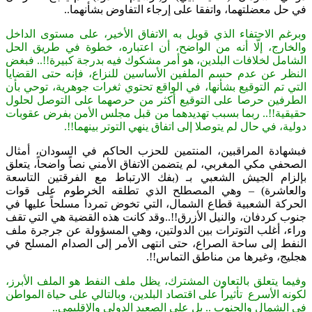
في حل معضلتهما، واتفقا على إرجاء التفاوض بشأنهما..
وبرغم الاحتفاء الذي قوبل به الاتفاق الأخير، على مستوى الداخل
والخارج، إلّا أنه من الواضح، أن اعتباره، خطوة في طريق الحل
الشامل لخلافات البلدين، هو أمر مشكوك فيه بدرجة كبيرة!!.. فبغض
النظر عن عدم حسم الملفين الأساسين للنزاع، فإنه حتى القضايا
التي تم التوقيع بشأنها، في الواقع تحتوي ثغرات جوهرية، توحي بأن
الطرفين حرصا على التوقيع أكثر من حرصهما على التوصل لحلول
حقيقية!!.. ربما بسبب تهديدهما من قبل مجلس الأمن بفرض عقوبات
دولية، في حال لم يتوصلا إلى اتفاق ينهي التوتر بينهما!!.
فبشهادة المراقبين، المنتمين للحزب الحاكم في السودان، أمثال
الصحفي مكي المغربي، لم يتضمن الاتفاق الأمني نصاً واضحاً، يتعلق
بإلزام الجيش الشعبي بـ (بفك الارتباط مع الفرقتين التاسعة
والعاشرة) – وهي المصطلح الذي تطلقه الخرطوم على قوات
الحركة الشعبية قطاع الشمال، التي تخوض تمرداً مسلحاً عليها في
جنوب كردفان، والنيل الأزرق!!..وقد كانت هذه القضية هي التي تقف
وراء، أغلب التوترات بين الدولتين، وهي المسؤولة عن جرجرة ملف
النفط إلى ساحة الصراع، حتى انتهى الأمر إلى الصدام المسلح في
هجليج، وغيرها من مناطق التماس!!.
وفيما يتعلق بالتعاون المشترك، يظل ملف النفط هو الملف الأبرز،
لكونه الأسرع تأثيراً على اقتصاد البلدين، وبالتالي على حياة المواطن
في الشمال والجنوب .. بل على الصعيد الدولي والإقليمي..