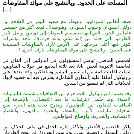
المسلحة على الحدود.. وبالتشنج على موائد المفاوضات
[…]
تصعد أنفاس السودانيين وتهبط، مع صعود التوتر في العلاقة بين
دولتي السودان وجنوب السودان، وهبوطه!!.. فبعد أكثر من خمسين
عاماً من الحرب التي انتهت بتقسيم السودان إلى دولتين، وصل الأمر
بالطرفين إلى حالة من (اللا سلم، واللا حرب)!!.. تأخذ مؤشرات
التوتر فيها أعلى درجاتها، على الأرض تارة، بالمناوشات المسلحة
على الحدود.. وبالتشنج على موائد المفاوضات تارات أخرى!!..
الخميس الماضي، توصل المسؤولون في الدولتين إلى اتفاق في
العاصمة الإثيوبية أديس أبابا، بعد ثلاثة أسابيع من جولات التفاوض،
شملت لقاءات قمة بين الرئيسين البشير وسلفاكير، وقعا بعدها على
بروتوكول أطلقا عليه (التعاون الشامل)، يفترض فيه أنه خطوة لإنهاء
الخلافات التي لم تنقطع بين البلدين.
وقد تضمن البروتوكول، ثلاث حزم من الاتفاقيات، شملت (الترتيبات
الأمنية)، وما سُمي (بترتيبات ما بعد الانفصال)، بالإضافة إلى
(اتفاقيات للتعاون بين الدولتين)، وتندرج تحت هذه الحزم تسع
اتفاقيات تناولت الأمن، والنفط، والحدود والديون، والقضايا
الاقتصادية، والتجارية، وأوضاع المواطنين.
ولكن القضيتين الأخطر، والأكثر إثارة للجدل في ملف الخلاف بين
دولتي السودان، (قضية أبيي)، و(ترسيم الحدود)، لم ينجح الطرفان