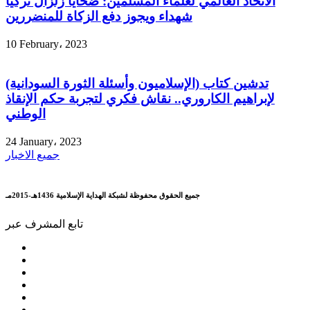
الاتحاد العالمي لعلماء المسلمين: ضحايا زلزال تركيا
شهداء ويجوز دفع الزكاة للمنضررين
10 February، 2023
تدشين كتاب (الإسلاميون وأسئلة الثورة السودانية)
لإبراهيم الكاروري.. نقاش فكري لتجربة حكم الإنقاذ
الوطني
24 January، 2023
جميع الاخبار
جميع الحقوق محفوظة لشبكة الهداية الإسلامية 1436هـ-2015مـ
تابع المشرف عبر