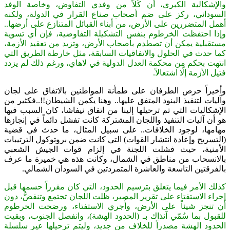
والإشكالية الكبرى، أن كُلّاً من وفدي التفاوض، وخاصة الوفد
السوداني، ركز على ضم أصحاب صناع القرار في الدولة، ولكنه
أهمل المتضررين على الأرض، من أبناء القبائل المتنازع على أرضها..
وإذا احتفظت الخرطوم بنفس التشكيلة التفاوضية، فإن أي تسوية
مستقبلية يمكن أن تصطدم بأصحاب الأرض، وتزيد من تعقيد الأزمة،
كما حدث في الحلول والاتفاقيات السابقة، مثل خارطة الطريق التي
انتهت بحكم من محكمة العدل الدولية في لاهاي، ورغم ذلك لم يزدد
فتيل الأزمة إلّا اشتعالاً.
وأخيراً حرص الطرفان على طمأنة المواطنين بالاتفاق على لجان
وآليات لتنفيذ البنود المتفق عليها.. وهنا يكمن الشيطان!!..فكثير من
الإشكاليات التي تم ترحيلها إلينا من اتفاق نيفاشا، كان السبب فيها
هو أن آليات التنفيذ واللجان المشتركة كانت تفشل دائماً في إنجازها
مهامها، لوجود الخلافات.. على سبيل المثال، ما حدث في قضية
(التسريح وإعادة انتشار القوات) التي كانت ضمن بروتوكول الترتيبات
الأمنية، حيث فشلت اللجنة في إلزام قوات الجيش الشعبي
بالانسحاب من مناطق في الشمال، وكانت هذه هي خميرة ما عرف
بالفرقتين التاسعة والعاشرة المتمردتين في السودان الشمالي.
كذلك الأمر فيما يتعلق بترسيم الحدود، التي كان مقرراً حسمها قبل
إجراء الاستفتاء على تقرير المصير، ظلت اللجان تجتمع وتنفضُّ، دون
أن تنجز شيئاً على الأرض، وأُجري الاستفتاء، ورضخت الخرطوم
للقبول بما سُمّي آنذاك بـ (الحدود الهشة)، وانفصل الجنوب، وبقيت
الحدود الهشة مصدراً للخلاف من جديد، وليتم ترحيلها عبر سلسلة