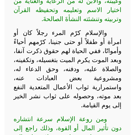
وغيبته، والابن له من الرعاية والعناية من
اختيار الاسم وتعليمه وتحفيظه القرآن
وتربيته وتنشئته النشأةَ الصالحةَ.
والإسلام كرّم المرء رجلاً كان أو
امرأة أو طفلاً أو حتى جنينا، كرّمهم أحياءً
وأمواتًا، ففي الحياة لهم حقوق ذكرت آنفا،
وبعد الموت يكرم الميت بتغسيله، وتكفينه،
والصلاة عليه، ودفنه، وحق الدعاء له،
ومشروعية بعض العبادات عنه،
واستمرارية ثواب الأعمال المتعدية النفع
بعد موته، وحصوله على ثواب نشر الخير
إلى يوم القيامة.
ومن روعة الإسلام سرعة انتشاره
دون تأثير المال أو القوة، وذلك راجع إلى