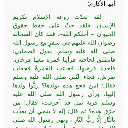
أيها الأكارم:
لقد تعدّت روعة الإسلام تكريمَ
الإنسان، فلقد حثّ على حفظ حقوق
الحيوان – أجلكم الله–، فقد كان الصحابة
رضوان الله عليهم في سفرٍ مع رسول الله
صلى الله عليه وسلم، يقول الصحابي:
فانطلق لحاجته فرأينا حُمرة معها فرخان،
فأخذنا فرخيها، فجاءت الحُمرةُ فجعلت
تفرِش، فجاء النَّبي صلى الله عليه وسلم
فقال: (من فجع هذه بولدها؟ ردُّوا ولدها
إليها، ورأى رسول الله صلى الله عليه
وسلم قرية نمل قد أحرقت، فقال: من
حرَّق هذه؟ ثم قال: إنَّه لا ينبغي أن يعذِّب
بالنَّار إلَّا ربُّ النَّار ، ونهى رسول الله صلى
الله عليه وسلم عن أن يحدّ الرجل شفرته