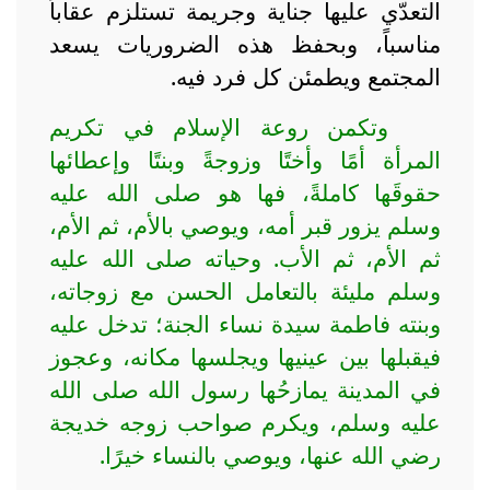
التعدّي عليها جناية وجريمة تستلزم عقاباً
مناسباً، وبحفظ هذه الضروريات يسعد
المجتمع ويطمئن كل فرد فيه.
وتكمن روعة الإسلام في تكريم
المرأة أمًا وأختًا وزوجةً وبنتًا وإعطائها
حقوقَها كاملةً، فها هو صلى الله عليه
وسلم يزور قبر أمه، ويوصي بالأم، ثم الأم،
ثم الأم، ثم الأب. وحياته صلى الله عليه
وسلم مليئة بالتعامل الحسن مع زوجاته،
وبنته فاطمة سيدة نساء الجنة؛ تدخل عليه
فيقبلها بين عينيها ويجلسها مكانه، وعجوز
في المدينة يمازحُها رسول الله صلى الله
عليه وسلم، ويكرم صواحب زوجه خديجة
رضي الله عنها، ويوصي بالنساء خيرًا.