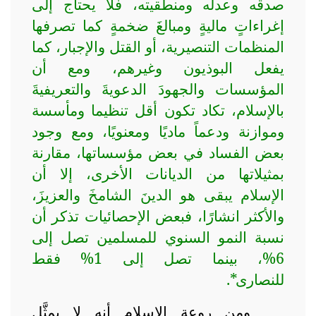
صدقه وعدله ومنطقيته، فلا يحتاج إلى
إغراءاتٍ ماليةٍ ومبالغَ ضخمةٍ كما تصرفها
المنظمات التنصيرية، أو القتل والإجبار، كما
يفعل البوذيون وغيرهم، ومع أن
المؤسسات والجهودَ الدعويةَ والتعريفيةَ
بالإسلام، تكاد تكون أقل تنظيما ومأسسة
وموازنة ودعماً ماديًا ومعنويًا، ومع وجود
بعض الفساد في بعض مؤسساتها، مقارنة
بمثيلاتها من الديانات الأخرى، إلا أن
الإسلام يبقى هو الدينَ الشامخَ والعزيزَ،
والأكثر انشارًا، فبعض الإحصائيات تذكر أن
نسبة النمو السنوي للمسلمين تصل إلى
6%، بينما تصل إلى 1% فقط
للنصارى*.
ومن روعة الإسلام أنه لا يمثَّل