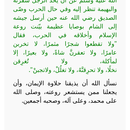
والبهيمة تنظر إليه وفي حال الحرب وصّى
الصديق رضي الله عنه حين أرسل جيشه
إلى الشام بوصايا عظيمة بيّنت روعة
الإسلام وأخلاقه في الحرب، فقال
"ولا
تقطعوا
شجرًا مثمرًا، لا تخربن
عامرًا،
ولا
تعقرنَّ شاةً،
ولا
بعيرًا، إلا
لمأكلة،
ولا
تُغرِقن
نخلًا،
ولا
تحرِقنَّهُ،
ولا
تغلُلْ،
ولاتجبنْ".
نسأل الله أن يذيقنا حلاوة الإيمان، وأن
يجعلنا ممن يستشعر روعته، وصلى الله
على محمد، وعلى آله، وصحبه أجمعين.