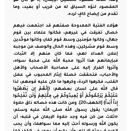
وهذا خلاف معهود تحصيل الإيمان، إذ لو كان هو
المقصود لنوّه السياق له من قريب أو بعيد، وما
تقدم من إيضاح كافٍ لرده.
هؤلاء الفتية الممدوحة صفتهم قد اجتمعت فيهم
خصال تفرقت في غيرهم، فكانوا علماء بين قوم
جهال، وكانوا مؤمنين وسط قوم كفار، وكانوا موحِّدين
وسط قوم مشركين، وهذه الحال والوصف من موجبه
إعلان العداء لهم، فما كان منهم إلا الثبات.
فبإيمانهم هذا آثروا محبة الله على محبة سواه،
وآثروا الفرار إليه على مصاحبة الأصحاب والأهل
والأحباب، فتحققت خصلة إيثار المحبوب في عمل
القلب، فكرهوا الردة، وكرهوا ما كان عليه قومهم، لذا
قال الله على لسان بعضهم: {إِنَّهُمْ إِن يَظْهَرُوا
عَلَيْكُمْ يَرْجُمُوكُمْ أَوْ يُعِيدُوكُمْ فِي مِلَّتِهِمْ وَلَن تُفْلِحُوا
إِذاً أَبَداً} [الكهف:20]. ومن كانت هذه خصاله ذاق حلاوة
الإيمان؛ يقول رسول الله صلى الله عليه وسلم:
«ثلاث من كن فيه وجد حلاوة الإيمان في قلبه: أن
يكون الله ورسوله أحبّ إليه مما سواهما، وأن يحب