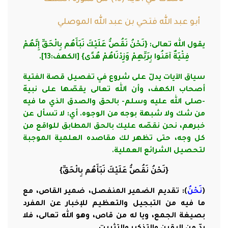
أبو عبد الله فتحي بن عبد الله الموصلي
يقول الله تعالى: {نَحْنُ نَقُصُّ عَلَيْكَ نَبَأَهُم بِالْحَقِّ إِنَّهُمْ
فِتْيَةٌ آمَنُوا بِرَبِّهِمْ وَزِدْنَاهُمْ هُدًى} [الكهف:13].
سياق الآيات يدلّ على شروع في تفصيل قصة الفتية
أصحاب الكهف، وأن الله تعالى يقصّها على نبيهّ
-صلى الله عليه وسلم- بالحق والصدق الذي ما فيه
من شك ولا شبهة بوجه من الوجوه. أي: لا تسأل عن
خبرهم، نحن نقصّه عليك بالحق المطابق للواقع من
كل وجه، حتى تظهر لك مقاصده العلمية الموجبة
لتحصيل الشرائع العملية.
{نَحْنُ نَقُصُّ عَلَيْكَ نَبَأَهُم بِالْحَقِّ}
(
نَحْنُ
): تقديم الضمير المنفصل، ضمير القاص، مع
ما فيه من التبجيل والتعظيم للإخبار عن المفرد
بصيغة الجمع، ويا له من قاص، وهو الله تعالى، فلا