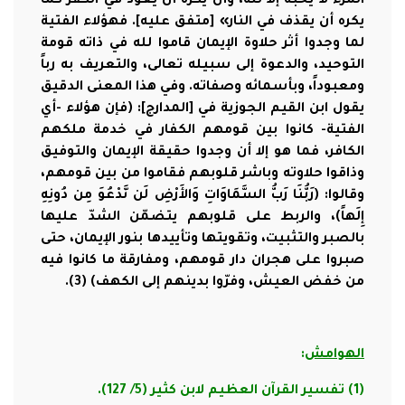
المرء لا يحبّه إلا لله، وأن يكره أن يعود في الكفر كما
يكره أن يقذف في النار» [متفق عليه]. فهؤلاء الفتية
لما وجدوا أثر حلاوة الإيمان قاموا لله في ذاته قومة
التوحيد، والدعوة إلى سبيله تعالى، والتعريف به رباً
ومعبوداً، وبأسمائه وصفاته. وفي هذا المعنى الدقيق
يقول ابن القيم الجوزية في [المدارج]: (فإن هؤلاء -أي
الفتية- كانوا بين قومهم الكفار في خدمة ملكهم
الكافر، فما هو إلا أن وجدوا حقيقة الإيمان والتوفيق
وذاقوا حلاوته وباشر قلوبهم فقاموا من بين قومهم،
وقالوا: (رَبُّنَا رَبُّ السَّمَاوَاتِ وَالأَرْضِ لَن نَّدْعُوَ مِن دُونِهِ
إِلَهاً)، والربط على قلوبهم يتضمّن الشدّ عليها
بالصبر والتثبيت، وتقويتها وتأييدها بنور الإيمان، حتى
صبروا على هجران دار قومهم، ومفارقة ما كانوا فيه
من خفض العيش، وفرّوا بدينهم إلى الكهف) (3).
الهوامش
:
(1) تفسير القرآن العظيم لابن كثير (5/ 127).