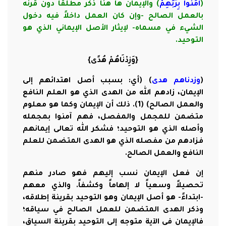
(
آمَنُوا بِرَبِّهِمْ
) والإيمان ها هنا ذُكر مطلقاً دون قرنه
بالعمل الصالح -وإن كان العمل داخلاً فيه دخول
الشيء في مسماه- لإيثار الأصل الإيماني الذي هو
التوحيد.
{وَزِدْنَاهُمْ هُدًى}
(
وزدناهم هدى
) (أي: بسبب أصل اهتدائهم إلى
الإيمان، زادهم الله من الهدى الذي هو العلم النافع
والعمل الصالح) (1). ذلك أن الإيمان وكما هو معلوم
متضمن للمجمل والمفصل، فهم آمنوا بمجمله
وأصله الذي هو التوحيد؛ فشكر الله تعالى إيمانهم
فزادهم من مفصله الذي هو الهدى المتضمن للعلم
النافع والعمل الصالح.
إن فعل الإيمان نسب إليهم فهو صادر منهم
تحصيلاً وسعياً لا إلهاماً وكشفاً. والذي معهم
-ابتداءً- هو أصل الإيمان وهو التوحيد بقرينة إطلاقه،
وذكر الهدى المتضمن للعمل الصالح في سياقه؛
فالإيمان في الآية متوجه إلى التوحيد بقرينة السياق،