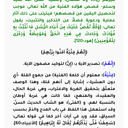
غيرهم زيادة ولا نقصان، وتلقيه -صلى الله عليه
وسلم- قصص هؤلاء الفتية من الله تعالى موجب
لتحصيل اليقين من قصصهم؛ فيترتب على ذلك آثار
عملية ودعوية فضلاً عن التذكير والتثبيت، يقول
تعالى: {وَكُلاًّ نَّقُصُّ عَلَيْكَ مِنْ أَنبَاء الرُّسُلِ مَا نُثَبِّتُ بِهِ
فُؤَادَكَ وَجَاءكَ فِي هَذِهِ الْحَقُّ وَمَوْعِظَةٌ وَذِكْرَى
لِلْمُؤْمِنِينَ} [هود:120].
{إِنَّهُمْ فِتْيَةٌ آمَنُوا بِرَبِّهِمْ}
(
إِنَّهُمْ
): تصدير الآية بـ: (إِنَّ) لتوكيد مضمون الآية.
(
فِتْيَةُ
): معلوم أن كلمة (الفتية) من جموع القلة -أي
دون العشرة-، إشارة إلى أنهم قلة، وهذا الوصف
متعلّق بتحقيق الغربة والاغتراب، وهي غربة الحال،
والعقيدة، والمنهج، كما كانت هي غربة أوطان
بالنسبة لهم. و (الفتى): هو الشاب الحديث السنّ.
وقد استعمل هذا اللفظ في باب المدح والذمّ بحسب
السياق، فقد ورد في آيات أخر كما في قوله تعالى:
{سَمِعْنَا فَتًى يَذْكُرُهُمْ يُقَالُ لَهُ إِبْرَاهِيمُ}
[الأنبياء:60]
.