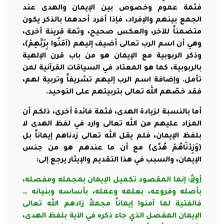
فثمة عموم وخصوص بين الإيمان والهدى عند
الجمع بينهم والإفراد، فإذا أفرد أحدهما بالذكر يكون
متضمناً للآخر، والعكس صحيح، وثمة قرينة أخرى،
وهي أن اسم الرب تعالى أضيف إليهم (آمَنُوا بِرَبِّهِمْ)،
وذكر الربوبية مع الإيمان هو من باب قرن الإلهية
بالربوبية، كما هو المعتاد في السياقات القرآنية لمن
تأمل. وإضافة اسم الرب إليهم تشريفاً وتربية لهم،
فقد خصّهم الله تعالى بتربيتهم على التوحيد.
أما بالنسبة لزيادة الهدى، فثمة فائدة أخرى، ذلكم أن
المزاد عليهم من الله تعالى وارد في لفظ الهدى لا
بلفظ الإيمان، فلم يقل الله تعالى زدناهم إيماناً بل
(وَزِدْنَاهُمْ هُدًى) مع أن ما عندهم هو من جنس
الإيمان، والسبب في هذا التقديم والإيثار يرجع إلى:
أولاً
: إنما المقصود تكميل الإيمان بمجمله ومفصله،
بأصله وفروعه، بعلمه وعمله، بأساسه وبنيانه …
فالفتية لما آمنوا إيماناً مجملاً زادهم الله تعالى
الإيمان المفصل الذي جاء ذكره في الآية بلفظ الهدى،