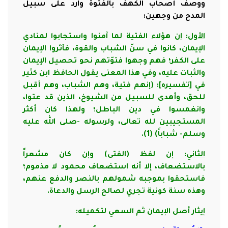
ووصف أصحاب الكهف بالفتوة وارد على سبيل
المدح من وجهين:
الأول
: إن هؤلاء الفتية لما آمنوا واستجابوا لمنادي
الإيمان، كانوا في سنّ الشباب والقوة، فآثروا الإيمان
على الكفر؛ فهم وجهوا فتوّتهم نحو تحصيل الإيمان
والثبات عليه، وفي هذا المعنى يقول الحافظ ابن كثير
في [تفسيره]: (إنهم فتية، وهم الشباب، وهم أقبل
للحق، وأهدى للسبيل من الشيوخ، الذين قد عتوا،
وانغمسوا في دين الباطل؛ ولهذا كان أكثر
المستجيبين لله تعالى، ولرسوله -صلى الله عليه
وسلم- شباباً) (1).
الثاني
: إن لفظ (الفتى) وإن كان مشعراً
بالاستضعاف، إلا أنه استضعاف محمود لا مذموم؛
فاستحقوا بموجبه شمولهم بالنصر والدفع عنهم،
وهذه سنة كونية تجري لصالح الرسل والدعاة.
إيثار أصل الإيمان ثم السعي لتكميله: