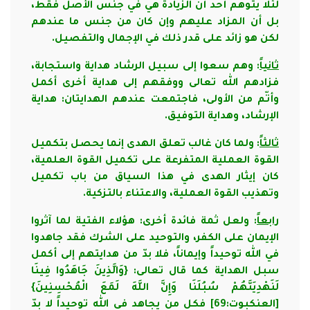
لئلا يتوهم أحد أن الزيادة هي في جنس الأصل فقط،
بل أن المزاد عليهم وإن كان من جنس ما عندهم
لكن هو زائد على قدر ذلك في الإجمال والتفصيل.
ثانياً
: وهم سعوا إلى سبيل الرشاد هداية واستجابة،
فزادهم الله تعالى ووفقهم إلى هداية أخرى أكمل
وأتّم من الأولى، فاجتمعت عندهم الهدايتان: هداية
الإرشاد، وهداية التوفيق.
ثالثاً
: ولما كان غالب تعلق الهدى إنما يحصل بتكميل
القوة العملية المتفرعة على تكميل القوة العلمية،
كان إيثار الهدى في هذا السياق من باب تكميل
وتهذيب القوة العملية، والاعتناء بالتزكية.
رابعاً
: ولعل ثمة فائدة أخرى: هؤلاء الفتية لما آثروا
الإيمان على الكفر، والتوحيد على الشرك فقد جاهدوا
في الله توحيداً وإيماناً، فلا بدّ من هدايتهم إلى أكمل
سبل الهداية كما قال تعالى: {وَالَّذِينَ جَاهَدُوا فِينَا
لَنَهْدِيَنَّهُمْ سُبُلَنَا وَإِنَّ اللَّهَ لَمَعَ الْمُحْسِنِينَ}
[العنكبوت:69] فكل من يجاهد في الله توحيداً لا بدّ