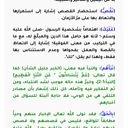
بدّ من اليقين والتذكير والتثبيت.
(
نَقُصُّ
): استحضار القصص إشارة إلى استمرارها
والاتعاظ بها على مرّ الأزمان.
(
عَلَيْكَ
): اهتماماً بشخصية الرسول -صلى الله عليه
وسلم-؛ لأنه هو حامل هذا الدين والمبلِّغ له، مع ما
في التركيب من معنى الفوقية؛ إشارة إلى الاتعاظ
بالقصة والعمل بفحواها وعدم الاستئناس بها
فقط، ولهذا لم يقل: ’لك‘.
(
نَبَأَهُم
): والنبأ فيه معنى: (الخبر جليل الشأن) كما
قال تعالى: {عَمَّ يَتَسَاءلُونَ * عَنِ النَّبَإِ الْعَظِيمِ}
[النبأ:1-2]، وخبرٌ هذه حاله موجب لشد الانتباه، ومن
ثم التفكير فيه وتأمله، كل ذلك إشعار بأن مصادر
التلقي هي من الوحي، فلا حاجة ألبتة للسؤال عن
أخبارهم.
(
بِالْحَقِّ
): فقد تولى الله تعالى الإخبار عنهم وحياً
مطابقاً للواقع، فليس في قصصهم ولا قصص