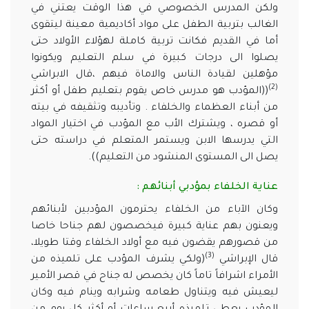
ولكن المدرس الخصوصي في هذا الوقت يعتني في
الغالب بتربية الطفل على مواد أكاديمية معينة ليتقوى
أما في القديم فكانت تربية كاملة لهؤلاء الأولاد حتى
يصلوا الى درجات كبيرة في سلم التعليم ويكونوا
مؤهلين لقيادة الناس والاماة فيهم ،قال الابراشي
(2)
))
المؤدب هو مدرس خاص يقوم بتعليم طفل أو أكثر
من أبناء العظماء والخلفاء . وتأديبه وتثقيفه في بيته
أو قصره ، ويشترك الأب مع المؤدب في اختيار المواد
التي يدرسها الابن ويستمر المتعلم في دراسته حتى
يصل الى المستوى المنشود من التعليم)).
عناية الخلفاء بمؤدبي أبنائهم :
وكان الآباء من الخلفاء يحترمون المؤدبين لأبنائهم
ويعنون بهم عناية كبيرة فيخصصون لهم جناحا خاصا
من قصورهم يقضون فيه مع أولاد الخلفاء وقتا طويلا،
(3)
قال الإبراشي
(ولكي يشرف المؤدب على تلميذه من
الأمراء اشرافاً تاماً كان يخصص له جناح في قصر الأمير
ليعيش فيه ويتناول طعامه وشرابه وينام فيه وكان