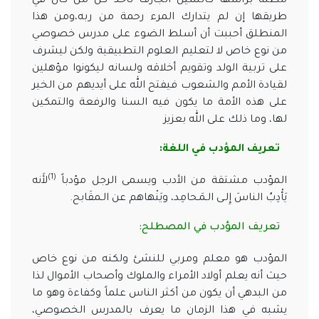
مطلة برأسها كالسيل الجارف تأخذ كل من كان في
طريقها إن لم يتدارك المرء رحمة من ربه،ومن هذا
المنطلق أحببت أن أسلط الضوء على مدرس خصوصي
من نوع خاص لا لتعليم العلوم التطبيقية ولكن ليشرف
على تربية الولد وتقويم أخلاقه ولسانه ليكونوا مؤهلين
لقيادة الأمم والشعوب فيفتح الله على أيديهم من الخير
على هذه الأمة ما يكون فيه السنا والرفعة والتمكين
لها، وما ذلك على الله بعزيز
تعريف المؤدب في اللغة:
(1)
المؤدب مشتقة من الأدب ويسمى الرجل مؤدباً
لأَنه
يَأْدِبُ الناسَ إِلـى الـمَـحامِد، ويَنْهاهم عن الـمقَابح.
تعريف المؤدب في المصطلح:
المؤدب هو معلم ومربي للنشئ ولكنه من نوع خاص
حيث أنه يعلم أولاد الأمراء والملوك وأصحاب الأموال لذا
من البدهي أن يكون من أكثر الناس علماً وكفاءة وهو ما
يشبه في هذا الزمان ما يعرف بالمدرس الخصوصي،