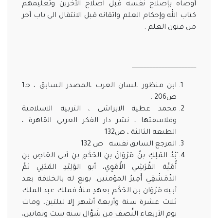
أوصاه بإصلاح نفسه قبل اصلاح الآخرين وتعليمهم
كتاب الله وإحكام العلم واتقانه قبل الانتقال الى باب آخر
من فنون العلم .
______________________
ابن منظور ،لسان العرب ،المصدر السابق ، جـ1
ص206 .
محمد عطية الابراشي ، التربية الاسلامية
وفلاسفتها ، نشر دار الفكر العربي القاهرة ،
الطبعة الثالثة ، ص132
المرجع السابق نفسه ص 132
َبْدُ المَلِكِ بنُ مَرْوَانَ بنِ الحَكَمِ بنِ أبـي العَاصِ بنِ
أُمَيَّة القُرَشِي الأُمَوِي، أبو الوَلِيْدِ المَدَنِي ثمَّ
الدِّمَشْقِي أَمِيرُ المؤمنين. بويع له بالخلافة بعد
أبـيه مَرْوَان بن الحَكَم بعهدٍ منهُ.فملك عبد الملك
ثلاث عشرة سنة وأربعة أشهر إلا ليلتين، ومات
يوم الأربعاء النِّصف من شَوَّال سنة ست وثمانين،