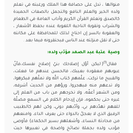
منوالها ، تدل على حصافة هذا الملك ورغبته في تعلم
ولده الخير والعلم النافع والتجمل بالصفات الحميدة
كالصدق وتعلم القرآن الكريم وآداب العامة في الطعام
والشراب وتقوية الناحية اللغوية عنده بحفظ الأشعار ،
والعقوبة بالسر إن احتاج لذلك للمحافظة على مكانته
حتى لا تقل منزلته عند الناس فيحتقرونه فيما بعد .
وصية عتبة عبد الصمد مؤدّب ولده:
(1)
فقال
( ليكن أوّل إصلاحك بنيّ إصلاح نفسك،فأنّ
عيوبهم معقودة بعيبك، فالحسن عندهم ما فعلت،
والقبيح ما تركت، علّمهم كتاب الله ولا تملّهم فيكرهوا،
ولا تدعهم منه فيهجروا، وروّهم من الحديث أشرفه،
ومن الشعر أعفّه، ولا تخرجهم من باب من العلم إلى
غيره حتى يحكموه، فإن إزدحام الكلام في السمع مضلّة
للفهم تهدّدهم بي، وأدّبهم دوني، وكن لهم كالطبيب
الرفيق الذي لا يعجلُ بالدواء حتى يعرف الداء، وامنعهم
من محادثة النساء، وأشغلهم بسير الحكماء) فأوصى
مؤدب ولده بجملة نصائح واضحة في تعبيرها حيث