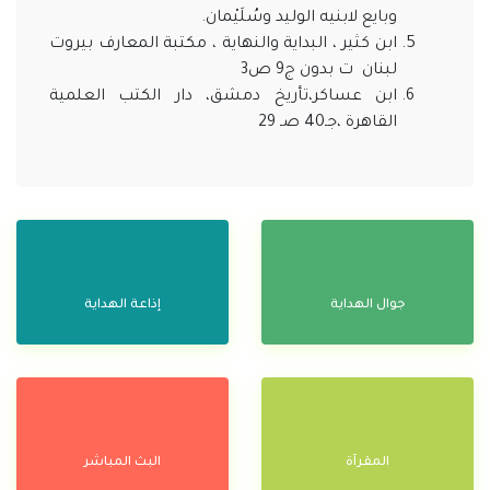
وبايع لابنيه الوليد وسُلَيْمان.
ابن كثير ، البداية والنهاية ، مكتبة المعارف بيروت
لبنان ت بدون ج9 ص3
ابن عساكر،تأريخ دمشق، دار الكتب العلمية
القاهرة ،جـ40 صـ 29
جوال الهداية
إذاعة الهداية
المقرآة
البث المباشر