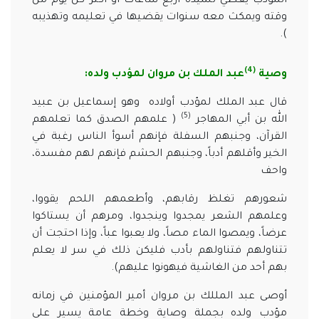
المؤدب يعطي تلميذه أربع ساعات أو أكثر كل يوم من
وقته ويمكث معه سنوات يقضيها في تعليمه وتهذيبه
).
(4)
وصية
عبد الملك بن مروان لمؤدب ولده:
قال عبد الملك لمؤدب أولاده وهو إسماعيل بن عبيد
(5)
الله بن أبي المهاجر
( علمهم الصدق كما تعلمهم
القرآن، وجنبهم السفلة فإنهم أسوأ الناس رغبة في
الخير وأقلهم أدباً، وجنبهم الحشم فإنهم لهم مفسدة،
واحف
شعورهم تغلظ رقابهم، وأطعمهم اللحم يقووا،
وعلمهم الشعر يمجدوا وينجدوا، ومرهم أن يستاكوا
عرضاً، ويمصوا الماء مصاً، ولا يعبوا عباً، وإذا احتجت أن
تتناولهم فتناولهم بأدب فليكن ذلك في سر لا يعلم
بهم أحد من الغاشية فيهونوا عليهم).
أوصى عبد المللك بن مروان أمير المؤمنين في زمانه
مؤدب ولده بجملة وصاية وخطة عامة يسير على