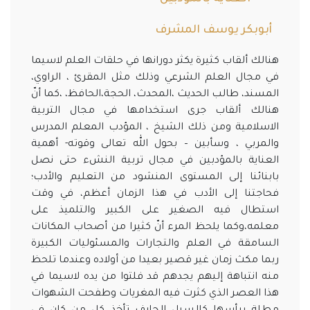
أبوبكر يوسف المشرف
هنالك ألقاب كثيرة يكثر دورانها في حلقات العلم لاسيما
في مجال العلم الشرعي وذلك مثل المقرئ ، الراوي،
المسند، طالب الحديث ،المحدث، الحجة،الحافظ، ،كما أنّ
هنالك ألقاب جرى استخدامها في مجال التربية
الاسلامية ومن ذلك الشيخ ، المؤدب المعلم المدرس
والمربي ، وسأبين – بحول الله تعالى وقوته- أهمية
العناية بالمؤدبين في مجال تربية النشء حتى نصل
بابنائنا إلى المستوى المنشود من التعليم والأدب؛
فحاجتنا إلى الأدب في هذا الزمان أعظم، في وقت
استطال فيه الصغير على الكبير والتلميذ على
معلمه،وكما يلحظ المرء أنّ كثيرا من أصحاب المكانات
السامقة في العلم والتجارات والمسئوليات الكبيرة
ربما مكث زمان غير قصير بعيدا من أولاده وعندما تلحظ
منه انتباهة إليهم يجدهم قد فلتوا من يده لاسيما في
هذا العصر الذي كثرت فيه المغريات وطفحت الشهوات