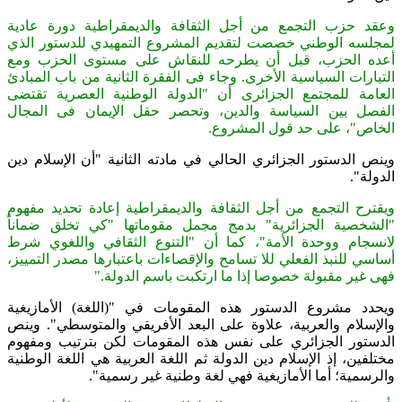
وعقد حزب التجمع من أجل الثقافة والديمقراطية دورة عادية
لمجلسه الوطني خصصت لتقديم المشروع التمهيدي للدستور الذي
أعده الحزب، قبل أن يطرحه للنقاش على مستوى الحزب ومع
التيارات السياسية الأخرى
.
وجاء فى الفقرة الثانية من باب المبادئ
العامة للمجتمع الجزائرى أن "الدولة الوطنية العصرية تقتضى
الفصل بين السياسة والدين، وتحصر حقل الإيمان فى المجال
الخاص"، على حد قول المشروع
.
وينص الدستور الجزائري الحالي في مادته الثانية "أن الإسلام دين
الدولة
."
ويقترح التجمع من أجل الثقافة والديمقراطية إعادة تحديد مفهوم
"الشخصية الجزائرية" بدمج مجمل مقوماتها "كي تخلق ضماناً
لانسجام ووحدة الأمة"، كما أن "التنوع الثقافي واللغوي شرط
أساسي للنبذ الفعلي للا تسامح والإقصاءات باعتبارها مصدر التمييز،
فهى غير مقبولة خصوصا إذا ما ارتكبت باسم الدولة
".
ويحدد مشروع الدستور هذه المقومات في "(اللغة) الأمازيغية
والإسلام والعربية، علاوة على البعد الأفريقي والمتوسطي". وينص
الدستور الجزائري على نفس هذه المقومات لكن بترتيب ومفهوم
مختلفين، إذ الإسلام دين الدولة ثم اللغة العربية هي اللغة الوطنية
والرسمية؛ أما الأمازيغية فهي لغة وطنية غير رسمية"
.