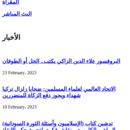
المقرآة
البث المباشر
الأخبار
البروفسور علاء الدين الزاكي يكتب.. الحل أو الطوفان
23 February، 2023
الاتحاد العالمي لعلماء المسلمين: ضحايا زلزال تركيا
شهداء ويجوز دفع الزكاة للمنضررين
10 February، 2023
تدشين كتاب (الإسلاميون وأسئلة الثورة السودانية)
لإبراهيم الكاروري.. نقاش فكري لتجربة حكم الإنقاذ