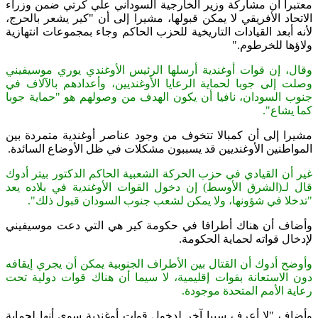
معتبرا أن مشاركة وزير الخارجية السوداني علي كرتي ضمن وزراء
الاتحاد الأفريقي لا يمكن قبولها، مشيرا إلى أن "كير يشعر بالحرج،
لأنه أبعد القيادات التاريخية للحزب الحاكم وجاء بمجموعات انتهازية
ولاؤها للخرطوم
".
وقال، إن قوات أوغندية أرسلها الرئيس الأوغندي يوري موسيفيني
وصلت إلى جوبا لحماية الرعايا الأوغنديين، وأعدادهم بالآلاف في
جنوب السودان، نافيا أن يكون الهدف من وصولهم هو "حماية جوبا
كما يشاع".
مشيرا إلى أن كمبالا تتخوف من وجود عناصر أوغندية متمردة بين
المواطنين الأوغنديين قد يسببون مشكلات في ظل الأوضاع السائدة
.
غير أن القيادي في حزب الحركة الشعبية الحاكم الدكتور بيتر أدوك
قال لـ(الشرق الأوسط) إن دخول القوات الأوغندية في بلاده يعد
"تدخلا في شؤونها، ولا يمكن لشعب جنوب السودان قبول ذلك".
وأضاف أن هناك أطرافا في حكومة كير هي التي دعت موسيفيني
لإدخال قواته لحماية الحكومة
.
وأوضح أدوك أن القتال بين الأطراف الجنوبية يمكن أن يجري إيقافه
دون الاستعانة بقوات إقليمية، لا سيما أن هناك قوات دولية تحت
رعاية الأمم المتحدة موجودة.
وأضاف "لا أعرف سببا آخر لدخول قوات أوغندية سوى أنها لحماية