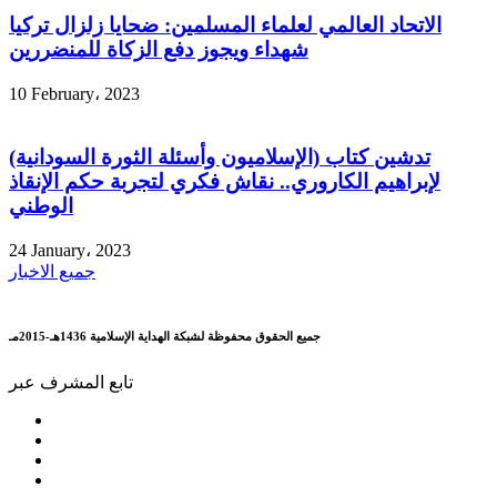
الاتحاد العالمي لعلماء المسلمين: ضحايا زلزال تركيا
شهداء ويجوز دفع الزكاة للمنضررين
10 February، 2023
تدشين كتاب (الإسلاميون وأسئلة الثورة السودانية)
لإبراهيم الكاروري.. نقاش فكري لتجربة حكم الإنقاذ
الوطني
24 January، 2023
جميع الاخبار
جميع الحقوق محفوظة لشبكة الهداية الإسلامية 1436هـ-2015مـ
تابع المشرف عبر