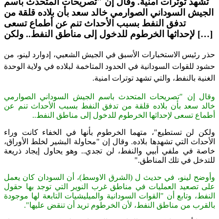
تشهد توترات امنية. وقال إن "تصريحات المتحدث باسم
الجيش السوداني الصوارمي خالد سعد بأن بلاده قلقة من
تدفق النفط بسبب الأحداث تنم عن أطماع تسعى
لإحداثها الخرطوم للدخول إلى مناطق النفط.. ولكن […]
حذر رئيس الاستخبارات الأسبق في الجيش الشعبي، إدوارد لينو، من
حشود للقوات السودانية في الحدود المتاخمة لبلاده في ولاية الوحدة
الغنية بالنفط، والتي تشهد توترات امنية
.
وقال إن "تصريحات المتحدث باسم الجيش السوداني الصوارمي
خالد سعد بأن بلاده قلقة من تدفق النفط بسبب الأحداث تنم عن
أطماع تسعى لإحداثها الخرطوم للدخول إلى مناطق النفط..
ولكن لن تستطيع"، متهما الخرطوم بأنها في الخفاء كانت وراء
الأحداث التي تشهدها بلاده. وقال إن "محاولة البشير لخلط الأوراق،
خاصة في ملفي أبيي والنفط، لن تجدي.. وهو يحاول إيجاد ذريعة
للتدخل في تلك المناطق
".
وأوضح لينو، في حديث ل (الشرق الاوسط)، أن السودان كان يعمل
على تصعيد العمليات في مناطق غرب النوير التي توجد بها حقول
النفط، وتابع أن "القوات السودانية والميليشيات التابعة لها موجودة
بالقرب من مناطق النفط، لأن الخرطوم تريد أن تنقض عليها".