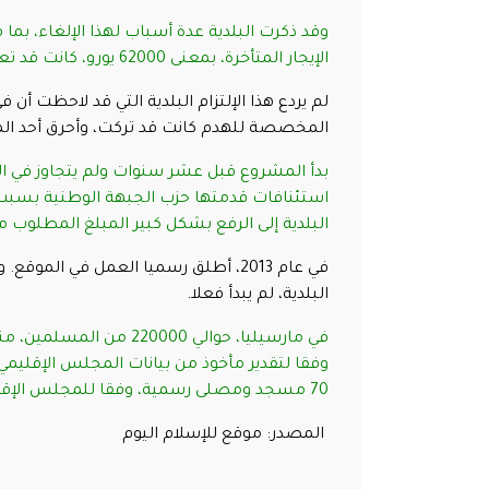
وقد ذكرت البلدية عدة أسباب لهذا الإلغاء، بما
الإيجار المتأخرة، بمعنى 62000 يورو، كانت قد تعهدت في رسالة أن تصحح وضعها قبل نهاية العام.
لم يردع هذا الإلتزام البلدية التي قد لاحظت أن
المخصصة للهدم كانت قد تركت، وأحرق أحد المب
استئنافات قدمتها حزب الجبهة الوطنية بسبب
البلدية إلى الرفع بشكل كبير المبلغ المطلوب 
في عام 2013، أطلق رسميا العمل في ا
البلدية، لم يبدأ فعلا.
وفقا لتقدير مأخوذ من بيانات المجلس الإقليمي ل
70 مسجد ومصلى رسمية، وفقا للمجلس الإقليمي للديانة الاسلامية أيضا.
المصدر: موقع للإسلام اليوم