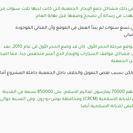
 في ذلك مشاكل جمع الإيجار. الجمعية التي كانت لديها ثلاث سنوات من
 في تسع سنوات لم يبدأ العمل في الموقع وأن المباني الموجودة
اني.
بدأ المشروع قبل عشر سنوات ولم يتجاوز في الواقع مرحلة الحجر الأول. كان قد وضع الحجر الأول في عام 2010، بعد
 مشاكل مواقف السيارات والإيجار الذي أعتبر منخفص جدا، مما اضط
من الجمعية.
لموقع. ولكن بسبب نقص التمويل والخلاف داخل الجمعية حاملة المشروع أما
في مارسيليا، حوالي 220000 من المسلمين، منهم 70000 يمارسون تعاليم الاسلام، على 850000 نسمة في المدينة؛
لديانة الاسلامية (
CRCM
) ومحافظة بوش-دو-رون. وفي المدينة حوالي