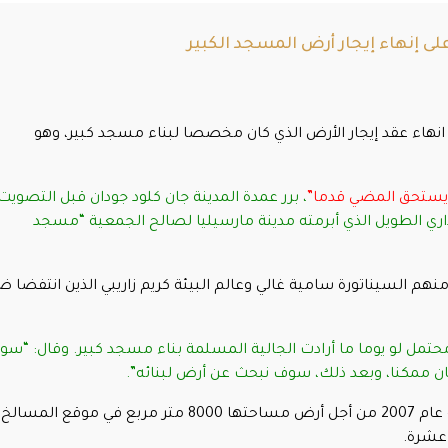
ى إنهاء إيجار أرض المسجد الكبير
انهاء عقد إيجار الأرض الذي كان مخصصا لبناء مسجد كبير، وهو
 لا يستحق المضي قدما”
، برر عمدة المدينة جان كلود جودان قبل التصويت
الإيجار الإداري الطويل الذي أبرمته مدينة مارسيليا لصالح الجمعية “مسجد
هم السيناتورة سامية غالي وعالم البيئة كريم زاريبي الذين انتفضا ض
تمل لو يوما ما أرادت الجالية المسلمة بناء مسجد كبير. وقال: “س
ن ممكنا، وبعد ذلك، سوف نبحث عن أرض لبنائه”.
كانت قد منحت المدينة عقد إيجار لمدة 50 سنة عام 2007 من أجل أرض مساحتها 8000 متر مربع في موقع المسالخ
 عشرة.