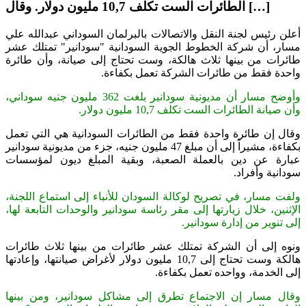
الطائرات الست تكلف 10,7 مليون دولار. وقال […]
أعلن رئيس لجنة النقل والاتصالات بالبرلمان السوداني عبدالله علي
مسار، أن شركة الخطوط الجوية السودانية "سودانير" تمتلك عشر
طائرات من بينها ثلاث هالكة، وست تحتاج إلى صيانة، وأن طائرة
واحدة فقط من طائرات الشركة تعمل بكفاءة.
وأوضح مسار أن مديونية سودانير بلغت 362 مليون جنيه سوداني،
وأن صيانة الطائرات الست تكلف 10,7 مليون دولار.
وقال إن طائرة واحدة فقط من الطائرات السودانية هي التي تعمل
بكفاءة، مشيراً إلى أن مبلغ 47 مليون جنيه، جزء من مديونية سودانير
عبارة عن دين بالعملة الصعبة، وبقية المبلغ ديون لمؤسسات
سودانية وأفراد.
ولفت مسار، في تصريح لوكالة السودان للأنباء إلى استماع اللجنة،
الإثنين، خلال زيارتها إلى مقر رئاسة سودانير والوحدات التابعة لها،
إلى تنوير من إدارة سودانير.
ونوه إلى أن الشركة تمتلك عشر طائرات من بينها ثلاث طائرات
هالكة وست تحتاج إلى 10,7 مليون دولار لأغراض صيانتها، وإعادتها
إلى الخدمة، وواحده تعمل بكفاءة.
وقال مسار إن الاجتماع تطرق إلى مشاكل سودانير، ومن بينها