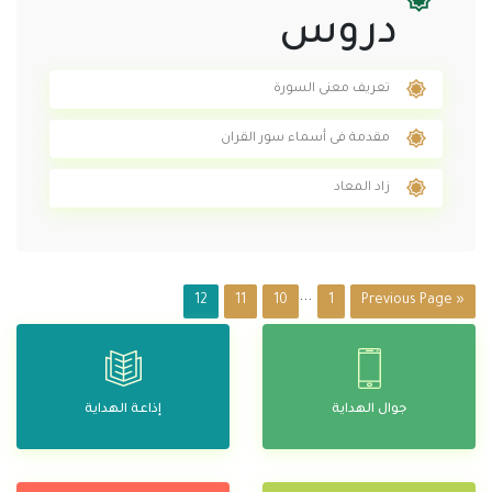
دروس
تعريف معنى السورة
مقدمة فى أسماء سور القران
زاد المعاد
...
12
11
10
1
« Previous Page
جوال الهداية
إذاعة الهداية