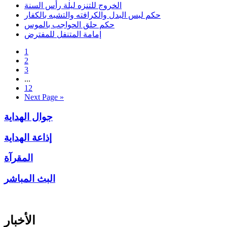
الخروج للتنزه ليلة رأس السنة
حكم لبس البدل والكرافته والتشبه بالكفار
حكم حلق الحواجب بالموس
إمامة المتنفل للمفترض
1
2
3
...
12
Next Page »
جوال الهداية
إذاعة الهداية
المقرآة
البث المباشر
الأخبار