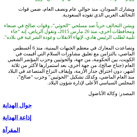
ويشارك السودان، منذ حوالي عام ونصف العام، ضمن قوات
التحالف العربي الذي تقوده السعودية.
ويشن التحالف حرباً ضد مسلحي “الحوثي”، وقوات صالح في صنعاء
ومحافظات أخرى، منذ 26 مارس 2015، وتقول الرياض، إنه “جاء
تلبية لطلب الرئيس هادي، لإنهاء الانقلاب وعودة الشرعية في بلاده”.
وتصاعدت المعارك في معظم الجبهات اليمنية، منذ 6 أغسطس
الماضي، بالتزامن مع تعليق مشاورات السلام التي أقيمت في
الكويت، بين الحكومة، من جهة، والحوثيين وحزب المؤتمر الشعبي
العام (جناح صالح)، من جهة أخرى، بعد استمرارها لأكثر من ثلاثة
أشهر، دون اختراق جدار الأزمة، وإيقاف النزاع المتصاعد في البلاد
منذ العام الماضي، وكذلك تشكيل “الحوثيين” وحزب “صالح”،
المجلس السياسي الأعلى لإدارة شؤون البلاد.
المصدر: وكالة الأناضول
جوال الهداية
إذاعة الهداية
المقرآة