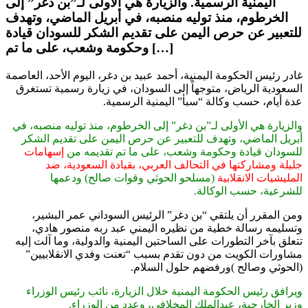
اليمنية الرسمية. والزيارة هي الأولى لـ”بن دغر” إلى
الخرطوم، منذ توليه منصبه، في أبريل الماضي، وتهدف
للتعبير عن حرص اليمن على تقديم الشكر للسودان قيادة
وحكومة وشعب، على ما تم […]
غادر رئيس الحكومة اليمنية، أحمد عبيد بن دغر، اليوم الأحد، العاصمة
السعودية الرياض، متوجهاً إلى السودان، في زيارة رسمية تستغرق
عدة أيام، حسب وكالة “سبأ” اليمنية الرسمية.
والزيارة هي الأولى لـ”بن دغر” إلى الخرطوم، منذ توليه منصبه، في
أبريل الماضي، وتهدف للتعبير عن حرص اليمن على تقديم الشكر
للسودان قيادة وحكومة وشعب، على ما تم تقديمه من
إسهامات
جليلة ومشاركتها في التحالف العربي، بقيادة السعودية، ضد
المليشيات الانقلابية
(مسلحو الحوثي وقوات صالح) ودعمها
للشرعية، حسب الوكالة.
ومن المقرر أن يلتقي “بن دغر” الرئيس السوداني عمر البشير،
وتسليمه رسالة خطية من نظيره اليمني عبد ربه منصور هادي،
تتعلق بآخر التطورات على الساحتين اليمنية والدولية، وما آلت إليه
مشاورات الكويت من دون تقدم بسبب “تعنت وفدي الانقلابيين”
(الحوثي وصالح )ورفضهم حلول السلام.
ويرافق رئيس الحكومة اليمنية خلال الزيارة، نائب رئيس الوزراء
وزير الخارجية، عبدالملك المخلافي، وعدد من الوزراء.