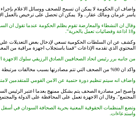
واضاف ان الحكومة لا يمكن ان تسمح للصحف ووسائل الاعلام بإجراء ح
ياسر عرمان ومالك عقار.. ولا يمكن ان تحصل على ترخيص بالعمل الا
و18 اذاعة وفضائيات تعمل بالحرية”.
وكشف عن ان السلطات الحكومية تسعي لإدخال بعض التعديلات علي قان
المحتوي الذي تقدمه الإذاعات “قمنا باستجلاب اجهزة مراقبة من المغر
من جانبه برر رئيس اتحاد الصحافيين الصادق الرزيقي سلوك الاجهزة الا
واكد ان 90% من الصحف التي تتم مصادرتها بسبب مخالفات مرتبطة بالأمن القومي “الصحف التركية لا تجري حوارات مع قادة حزب العمال الكردستاني بينما الصحف هنا تحاور قادة التمرد”.
واضاف انه سيتم تنظيم دورة حتمية عن الامن القومي للمتقدمين لام
وأصبح امر مصادرة الصحف يتم بشكل ممنهج بعدما اعتبر الرئيس السودا
المجتمع”. وقال ان الاجهزة تعمل على المحافظة على الدولة والمجتمع من
وتضع المنظمات الحقوقية المعنية بحرية الصحافة السودان في أسفل قا
واستدعاءات.