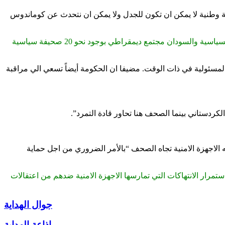
ة وطنية لا يمكن ان تكون للجدل ولا يمكن ان نتحدث عن كوماندوس
وقال ان النشطاء والمعارضة تقوم بظلم الحكومة عندما تقول ان السودان ينتهك حرية الصحافة “الذي اضر بالحريات السياسية هو المزايدة السياسية والسودان مجتمع ديمقراطي بوجود نحو 20 صحيفة سياسية
سئولية في ذات الوقت. مضيفا ان الحكومة أيضاً تسعي الي مراقبة
 الاجهزة الامنية تجاه الصحف “بالأمر الضروري من اجل حماية
رار الانتهاكات التي تمارسها الاجهزة الامنية ضدهم من اعتقالات
جوال الهداية
إذاعة الهداية