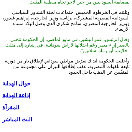
بمضايقة السودانيين من حين لآخر تجاه منطقة المثلث.
وتلتئم في الخرطوم الخميس اجتماعات لجنة التشاور السياسي
السودانية المصرية المشتركة، برئاسة وزير الخارجية، إبراهيم غندور،
ووزير الخارجية المصري، سامح شكري الذي وصل البلاد مساء
الأربعاء.
وقال الرئيس، عمر البشير، في مايو الماضي، إن الحكومة تتحلى
بالصبر إزاء مصر رغم احتلالها لأراض سودانية، في إشارة إلى مثلث
“حلايب، أبو رماد، شلاتين”.
وأعلنت الحكومة آنذاك تعرّض مواطن سوداني لإطلاق نار من دورية
تابعة للقوات المصرية، عقب إطلاقها النيران على مجموعة من
المنقّبين عن الذهب داخل الحدود.
جوال الهداية
إذاعة الهداية
المقرآة
البث المباشر