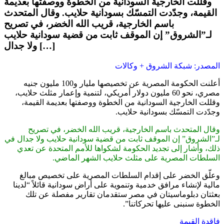
وقللت الخارجية السودانية من الخطوة ووصفتها بعديمة
القيمة، وجدّدت التمسّك بسودانية حلايب. وقال المتحدث
باسم الخارجية، قريب الله الخضر، في تصريح
لـ”الشروق” إن الموقف ثابت من قضية سودانية حلايب
ولا جدال […]
المصدر: شبكة الشروق + وكالات
أعلنت الحكومة المصرية عن تخصيصها مليار و100 مليون جنيه
مصري، نحو 60 مليون دولار أمريكي، لتنمية وإعمار مثلث حلايب،
وقللت الخارجية السودانية من الخطوة ووصفتها بعديمة القيمة،
وجدّدت التمسّك بسودانية حلايب.
وقال المتحدث باسم الخارجية، قريب الله الخضر، في تصريح
لـ”الشروق” إن الموقف ثابت من قضية سودانية حلايب ولا جدال في
ذلك، وأشار إلى تجديد الحكومة لشكواها للأمم المتحدة عن تعدي
السلطات المصرية على مثلث حلايب الشهر الماضي.
وعلّق الخضر على إقدام السلطات المصرية على تخصيص مبالغ
مالية لإنشاء مرافق خدمية وتنموية على أراض سودانية قائلاً “لدينا
بعثتان دبلوماسيتان في مصر ستقدمان تقارير مفصلة عن تلك
الخطوة سنبنى عليها تحركاتنا”.
فاقدة القيمة