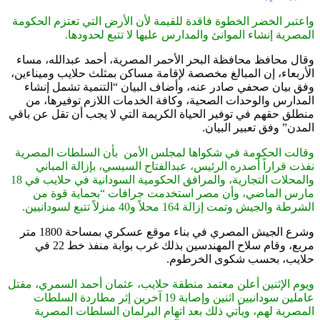
واعتبر الخضر الخطوة فاقدة للقيمة لأن الأرض التي تعتزم الحكومة
المصرية إنشاء الموانئ والمدارس عليها لا تتبع لحدودها.
وقال محافظ محافظة البحر الأحمر المصرية، أحمد عبدالله، مساء
الأربعاء، إن المبالغ مخصصة لإقامة مساكن بمثلث حلايب وميناءين،
وفق بيان صحفي صادر عنه، وأضاف البيان “التنمية تشمل إنشاء
المدارس والوحدات الصحية، وكافة الخدمات اللازم توفيرها، من
منطلق حقهم في توفير الحياة الكريمة التي لا يجب أن تقل عن باقي
المدن” وفق تعبير البيان.
وقالت الحكومة في شكواها لمجلس الأمن بأن السلطات المصرية
نفذت قراراً أصدره الرئيس، عبدالفتاح السيسي، بإزالة المباني
والمحلات التجارية، والمرافق الحكومية السودانية في حلايب في 18
مارس الماضي، وأن مصر استخدمت جرافات “بحماية قوة من
الشرطة والجيش وتمت إزالة 164 محلاً و40 منزلاً تتبع لسودانيين.
وشرع الجيش المصري في بناء موقع عسكري بمساحة 1800 متر
مربع، وقام سلاح المهندسين بذلك غرب بوابة منفذ خط 22 في
حلايب، بحسب شكوى الخرطوم.
ويوم الإثنين أعلن معتمد منطقة حلايب، عثمان أحمد السمري، مقتل
عاملين سودانيين اثنين وإصابة 19 آخرين إثر مطاردة السلطات
المصرية لهم، ويأتي ذلك بعد اتهام البرلمان السلطات المصرية