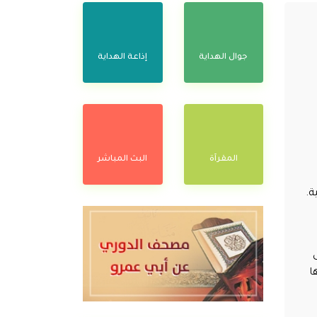
جوال الهداية
إذاعة الهداية
المقرآة
البث المباشر
ة.
ى
(550) بصاً، منها