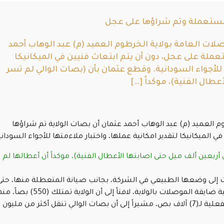
مستعملة وتم شراؤها على عجل
صلات العامة بولاية الخرطوم العميد (م) عبد الوهاب أحمد
ملة على عجل، دون أن يتم ابتعاث فنيين في الميكانيكا
ا للأجواء السودانية. وقطع عثمان بأن (بصات الوالي لم تسر
عطال الفنية)، موكداً […]
م العميد (م) عبد الوهاب أحمد عثمان أن بصات الولاية تم شراؤها
لميكانيكا لتقدير امكانية عملها، واختبار ملاءمتها للأجواء السوداني
ربعين ألف ميل حتى اصابتها الأعطال الفنية)، موكداً أن أعطالها لم
) يوم لإعادة البصات إلى وضعها الطبيعي في الشركة، بجانب صيانة المتعطلة منها، حت
تعود إلى الخدمة قريباً، رافضاً تحملهم مسؤولية ضايقة الموصلات بالولاية، لافتاً إلى أن الولاية تمتلك 
(310) باصات معطلة، كاشفاً أن حوجة الولاية الفعلية لـ(7) آلاف بص، مشيراً إلى أن بصات الوالي تنقل أكثر من مليون