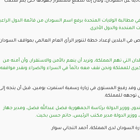
ادية عن السودان، وقال إننا نتطلع لاستمرار جهودها حتى يتم شطب
 مطالبة الولايات المتحدة برفع اسم السودان من قائمة الدول الراعي
 المتحدة والدول الأخرى.
في البلدين لإعداد خطة لتنوير الرأي العام العالمي بمواقف السودان
ن التي تهم المملكة، ونريد أن ينعم بالأمن والاستقرار، وأن أمنه من
برى للمملكة ونحن نقف معه دائماً في السراء والضراء ونقدر مواقفه
س وفد رفيع المستوى في زيارة رسمية استمرت يومين، قبل أن يتجه إلى
يل توجهه للمملكة.
 غندور، ووزير الدولة برئاسة الجمهورية فضل عبدالله فضل، ومدير جهاز
، ووزير الدولة مدير مكتب الرئيس، حاتم حسن بخيت.
 السودان لدى المملكة، أحمد التجاني سوار.