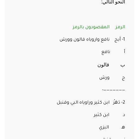
النحو التالي:
الرمز المقصودون بالرمز
1- أبج نافع واروياه قالون وورش
أ نافع
ب قالون
ج ورش
———————-
2- دَهَزْ ابن كثير وراوياه البي وقنبل
د ابن كثير
هـ البزي