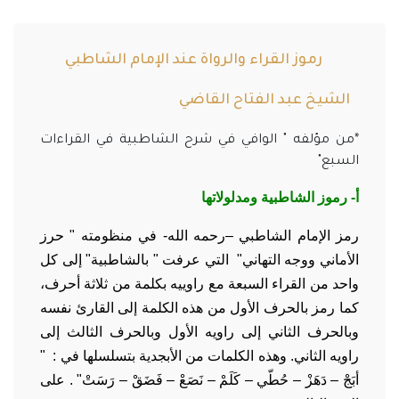
رموز القراء والرواة عند الإمام الشاطبي
الشيخ عبد الفتاح القاضي
*من مؤلفه " الوافي في شرح الشاطبية في القراءات
السبع"
أ- رموز الشاطبية ومدلولاتها
رمز الإمام الشاطبي –رحمه الله- في منظومته " حرز
الأماني ووجه التهاني" التي عرفت " بالشاطبية" إلى كل
واحد من القراء السبعة مع راوييه بكلمة من ثلاثة أحرف،
كما رمز بالحرف الأول من هذه الكلمة إلى القارئ نفسه
وبالحرف الثاني إلى راويه الأول وبالحرف الثالث إلى
راويه الثاني. وهذه الكلمات من الأبجدية بتسلسلها في : "
أبَجْ – دَهَزْ – حُطّي – كَلَمْ – نَصَعْ – فَضَقْ – رَسَتْ" . على