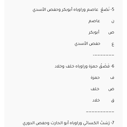
5- نَصَعْ عاصم وراوياه أبوبكر وحفص الأسدي
ن عاصم
ص أبوبكر
ع حفص الأسدي
———————–
6- فَضَقْ حمزة وراوياه خلف وخلاد
ف حمزة
ض خلف
ق خلاد
——————————
7- رَسَتْ الكسائي وراوياه أبو الحارث وحفص الدوري