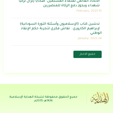
الاتحاد العالمي لعلماء المسلمين: ضحايا زلزال تركيا
شهداء ويجوز دفع الزكاة للمنضررين
10 February، 2023
تدشين كتاب (الإسلاميون وأسئلة الثورة السودانية)
لإبراهيم الكاروري.. نقاش فكري لتجربة حكم الإنقاذ
الوطني
24 January، 2023
جميع الاخبار
جميع الحقوق محفوظة لشبكة الهداية الإسلامية
1436هـ-2015مـ