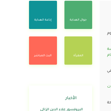
جوال الهداية
إذاعة الهداية
وم
سة
ام
المقرآة
البث المباشر
في
ات
الأخبار
حة
البروفسور علاء الدين الزاكي