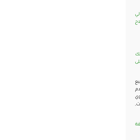
لي
اح
لك
لى
يع
دم
وي
ث,
قة