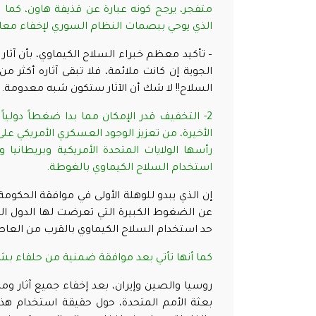
متفجر، يرجح كونه عبارة عن قذيفة هاون، كما ن
الذي يوحي ببصمات النظام السوري لإخفاء معال
– تأكيد معظم خبراء السلاح الكيماوي، بأن آث
السلاح!! لا شك أن الآثار ستكون شبه معدومة
.
2- التخفيف قدر الإمكان مما بدا ضغطاً دول
الأخيرة، من تعزيز الوجود العسكري الأمريكي عل
رأسها الولايات المتحدة الأمريكية وبريطاني
استخدام السلاح الكيماوي بالغوطة
.
إن الذي يبدو للوهلة الأولى في موافقة الحكومة
عن الضغوط الكبيرة التي تعرضت لها الدول الك
حد استخدام السلاح الكيماوي بالقرب من الع
كما أنها تأتي بعد موافقة ضمنية من حلفاء بشا
روسيا والصين وإيران، بعد إخفاء جميع آثار 
بعثة الأمم المتحدة، حول حقيقة استخدام هذا 