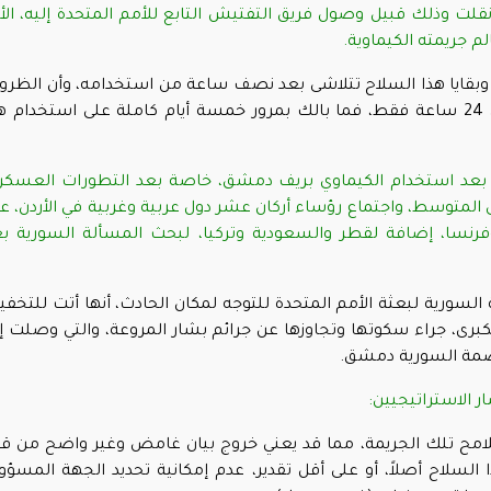
قلت وذلك قبيل وصول فريق التفتيش التابع للأمم المتحدة إليه، الأ
م جريمته الكيماوية
.
ار وبقايا هذا السلاح تتلاشى بعد نصف ساعة من استخدامه، وأن الظر
الجوية إن كانت ملائمة، فلا تبقى آثاره أكثر من 24 ساعة فقط، فما بالك بمرور خمسة أيام كاملة على استخدام 
ياً بعد استخدام الكيماوي بريف دمشق، خاصة بعد التطورات العسكر
ى المتوسط، واجتماع رؤساء أركان عشر دول عربية وغربية في الأردن، ع
ا وفرنسا، إضافة لقطر والسعودية وتركيا، لبحث المسألة السورية ب
 السورية لبعثة الأمم المتحدة للتوجه لمكان الحادث، أنها أتت للتخف
برى، جراء سكوتها وتجاوزها عن جرائم بشار المروعة، والتي وصلت إ
اصمة السورية دمشق.
ر الاستراتيجيين:
وملامح تلك الجريمة، مما قد يعني خروج بيان غامض وغير واضح من ق
السلاح أصلاً، أو على أقل تقدير، عدم إمكانية تحديد الجهة المسؤو