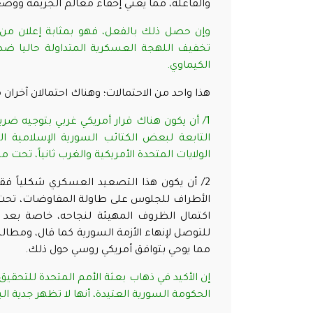
والفاعلة، مما يعني إخفاء معالم الجريمة وو
وإن حصل ذلك بالفعل، فهو بمثابة إعلان من ب
تخفيف اللهجة العسكرية المتداولة حاليا ضده
الكيماوي
.
هذا واحد من الاحتمالات؛ وهناك احتمالان آخران
1/ أن يكون هناك قرار أمريكي غربي بتوجيه ض
التابعة لبعض الكتائب السورية الإسلامية ال
الولايات المتحدة الأمريكية والغرب ثانياً، تحت
2/ أن يكون هذا التصعيد العسكري شكلياً فقط،
الأطراف للجلوس على طاولة المفاوضات، تحت 
اكتمال الظروف المهيئة لنجاحه، خاصة بعد تص
للتوصل لإنهاء الأزمة السورية كما قال، ومطالب
مما يوحي بتوافق أمريكي روسي حول ذلك
.
إن الأكيد في ذهاب بعثة الأمم المتحدة للتحقي
الحكومة السورية العتيدة، أنها لا تظهر جدية ال