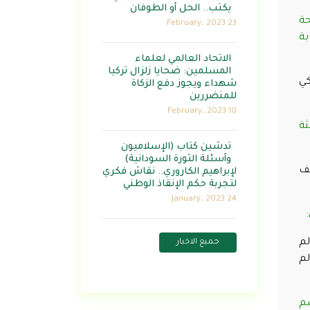
يكتب.. الحل أو الطوفان
حة
23 February، 2023
بة
الاتحاد العالمي لعلماء
المسلمين: ضحايا زلزال تركيا
كي
شهداء ويجوز دفع الزكاة
للمنضررين
10 February، 2023
ثة
تدشين كتاب (الإسلاميون
وأسئلة الثورة السودانية)
يف
لإبراهيم الكاروري.. نقاش فكري
لتجربة حكم الإنقاذ الوطني
24 January، 2023
:
لم
جميع الاخبار
لم
سم