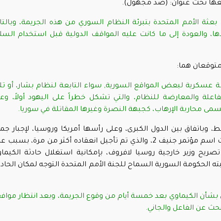
ضعها تحت عنوان: (ضد مجهول)
.
عثة الأمم المتحدة بتبرئة النظام السوري من هذه الجريمة، وبالتا
ا،
والعودة إلى ما كانت عليه المواقف الدولية قبل استخدام السل
 متوقعان هما
:
ربة عسكرية لبعض المواقع السورية, سواء التابعة لنظام بشار، أو ت
فاعلة والمعارضة للنظام، والتي تشكل خطراً على اليهود أولاً، وع
 مسمى محاربة الإرهاب، كجبهة النصرة وغيرها المقاتلة في سوريا
.
 وباتفاق بين الدول الكبرى، وعلى رأسها أمريكا وروسيا، لإجبار جم
اسم مؤتمر جنيف 2،
والذي تم تأجيل انعقاده أكثر من مرة، بسبب ع
ريح وزير خارجية روسيا لافروف، بإمكانية استغلال حادثة الكيما
ته الحكومة السورية السماح للجنة الأمم المتحدة التوجه لمكان الحاد
ق بشأن الكيماوي بعد خمسة أيام من وقوع الجريمة، وبعد انتظار مواف
بحث عن الفاعل والجاني.