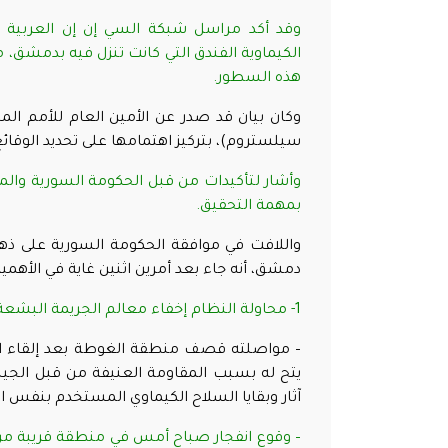
وقد أكد مراسل شبكة السي إن إن العربية بم
الكيماوية الفندق التي كانت تنزل فيه بدمشق،
هذه السطور
.
وكان بيان قد صدر عن الأمين العام للأمم المت
سيلستروم)، بتركيز اهتمامها على تحديد الوقائع بشأن الحادث الذي وق
وأشار لتأكيدات من قبل الحكومة السورية والمع
بمهمة التحقيق
.
واللافت في موافقة الحكومة السورية على ذه
دمشق، أنه جاء بعد أمرين اثنين غاية في الأهمي
1- محاولة النظام إخفاء معالم الجريمة البشعة التي قام بها، وذلك من خلال عدة إجراءات وأمور ساعدته على ذلك هي
– مواصلته قصف منطقة الغوطة بعد إلقاء السلا
يتح له بسبب المقاومة العنيفة من قبل الج
آثار وبقايا السلاح الكيماوي المستخدم بنفس الم
– وقوع انفجار صباح أمس في منطقة قريبة م