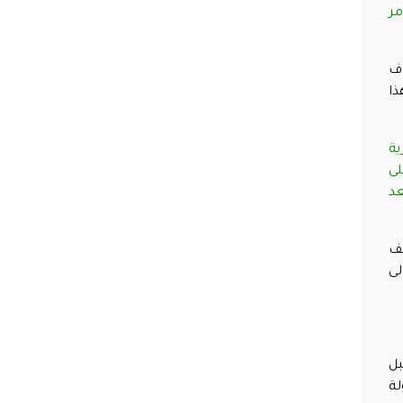
مر
وف
هذا
ية
لى
عد
يف
لى
بل
لة