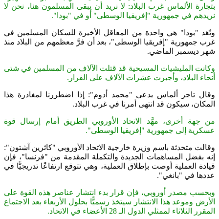
بتجارة الألماس غرب البلاد: لا نريد أن يبقى المسلمون هنا، نحن لا
نريدهم في جمهورية "إفريقيا الوسطى" أو في "بودا".
وتُعَد "بودا" هي واحدة من المعاقل الأخيرة للسكان المسلمين في
غرب جمهورية "إفريقيا الوسطى"، بعد أن فرَّ معظمهم من البلاد منذ
شهر ديسمبر الماضي.
وكانت المليشيات المسيحية قد قتلت الآلاف من المسلمين في شتى
أنحاء البلاد، وأجبرت عشرات الآلاف على الفرار.
وقال تاجر ألماس يدعى "محمد أدوم": إذا اضطررنا لمغادرة هذا
المكان، سيكون قد انتهى أمرنا في غرب البلاد.
من جهة أخرى، مهَّد الاتحاد الأوروبي الطريق أمام إرسال قوة
عسكرية إلى جمهورية "إفريقيا الوسطى".
وقالت متحدثة باسم وزيرة خارجية الاتحاد الأوروبي "كاثرين آشتون":
إنه بفضل المساهمات الجديدة والتكملة المقدمة من "فرنسا"، فإن
قيادة العملية أوصت بإطلاق العملية، وهي تتوقع ارتفاعًا تدريجيًّا في
عددها في "بانغي".
وبحسب مصدر أوروبي، فإن قرار بدء انتشار عناصر هذه القوة على
الأرض وموعد هذا الانتشار سيتخذ رسميًّا بحلول الأربعاء بعد الاجتماع
المقرر الثلاثاء لممثلي الدول الـ 28 الأعضاء في الاتحاد.