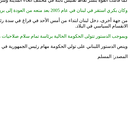
كما قامت القوة بنشر نقاط تفتيش ثابتة في مختلف أنحاء المدينة 
وكان بكري استقر في لبنان في عام 2005 بعد منعه من العودة إلى بريطانيا التي أقام فيها لاجئاً سياسياً لمدة عشرين عاماً.
من جهة أخرى، دخل لبنان ابتداء من أمس الأحد في فراغ في سدة رئا
الانقسام السياسي في البلاد.
وبموجب الدستور تتولى الحكومة الحالية برئاسة تمام سلام صلاحيات 
وينص الدستور اللبناني على تولي الحكومة مهام رئيس الجمهورية في حال عدم ا
المصدر: المسلم