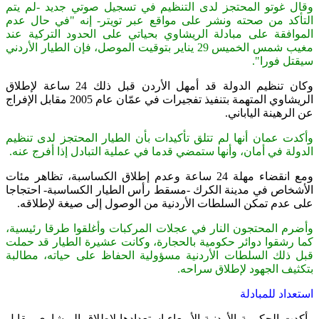
وقال غوتو المحتجز لدى التنظيم في تسجيل صوتي جديد -لم يتم
التأكد من صحته ونشر على مواقع عبر تويتر- إنه "في حال عدم
الموافقة على مبادلة الريشاوي بحياتي على الحدود التركية عند
مغيب شمس الخميس 29 يناير بتوقيت الموصل، فإن الطيار الأردني
سيقتل فورا".
وكان تنظيم الدولة قد أمهل الأردن قبل ذلك 24 ساعة لإطلاق
الريشاوي المتهمة بتنفيذ تفجيرات في عمّان عام 2005 مقابل الإفراج
عن الرهينة الياباني.
وأكدت عمان أنها لم تتلق تأكيدات بأن الطيار المحتجز لدى تنظيم
الدولة في أمان، وأنها ستمضي قدما في عملية التبادل إذا أفرج عنه.
ومع انقضاء مهلة 24 ساعة وعدم إطلاق الكساسبة، تظاهر مئات
الأشخاص في مدينة الكرك -مسقط رأس الطيار الكساسبة- احتجاجا
على عدم تمكن السلطات الأردنية من الوصول إلى صيغة لإطلاقه.
وأضرم المحتجون النار في عجلات المركبات وأغلقوا طرقا رئيسية،
كما رشقوا دوائر حكومية بالحجارة، وكانت عشيرة الطيار قد حملت
قبل ذلك السلطات الأردنية مسؤولية الحفاظ على حياته، مطالبة
بتكثيف الجهود لإطلاق سراحه.
استعداد للمبادلة
وأكدت الحكومة الأردنية الأربعاء استعدادها لإطلاق الريشاوي مقابل