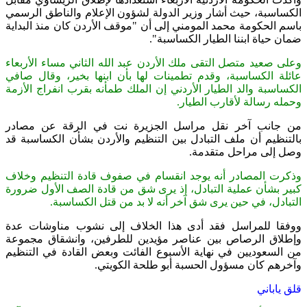
الكساسبة، حيث أشار وزير الدولة لشؤون الإعلام والناطق الرسمي
باسم الحكومة محمد المومني إلى أن "موقف الأردن كان منذ البداية
ضمان حياة ابننا الطيار الكساسبة".
وعلى صعيد متصل التقى ملك الأردن عبد الله الثاني مساء الأربعاء
عائلة الكساسبة، وقدم تطمينات لها بأن ابنها بخير، وقال صافي
الكساسبة والد الطيار الأردني إن الملك طمأنه بقرب انفراج الأزمة
وحمله رسالة لأقارب الطيار.
من جانب آخر نقل مراسل الجزيرة نت في الرقة عن مصادر
بالتنظيم أن ملف التبادل بين التنظيم والأردن بشأن الكساسبة قد
وصل إلى مراحل متقدمة.
وذكرت المصادر أنه يوجد انقسام في صفوف قادة التنظيم وخلاف
كبير بشأن عملية التبادل، إذ يرى شق من قادة الصف الأول ضرورة
التبادل، في حين يرى شق آخر أنه لا بد من قتل الكساسبة.
ووفقا للمراسل فقد أدى هذا الخلاف إلى نشوب مناوشات عدة
وإطلاق الرصاص بين عناصر مؤيدين للطرفين، وانشقاق مجموعة
من السعوديين في نهاية الأسبوع الفائت وبعض القادة في التنظيم
وآخرهم كان مسؤول الحسبة أبو طلحة الكويتي.
قلق ياباني