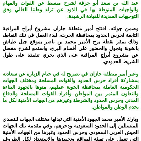
عبد الله بن سعد أبو جرفة لشرح مبسط عن القوات والمهام
والواجبات المنوطة بها في الذود عن ثراء وطننا الغالي وفق
التوجيهات السديدة للقيادة الرشيدة.
وضمن جولته، افتتح أمير منطقة جازان مشروع أبراج المراقبة
التابعة لحرس الحدود بمحافظة الحرث، لبدء العمل في تلك النقاط،
وذلك بمقر نقطة برج الأمير محمد بن ناصر بموقع جبل طياش
بالخوبة وتجول والحضور على أقسام البرج، واستمع لشرح مفصل
عن مشروع أبراج المراقبة على الذي يجري تنفيذه على طول
الشريط الحدودي.
وعبر أمير منطقة جازان في تصريح له في ختام الزيارة عن سعادته
بمشاركة أفراد حرس الحدود والقوات المسلحة ومختلف الجهات
الحكومية العاملة بمحافظة الخوبة عملهم، منوها بالجهود البناءة
والتعاون المثمر بين المواطن وأفراد القوات المسلحة والدفاع
المدني وحرس الحدود والشرطة وغيرهم من الجهات الأمنية لكل ما
يخدم الوطن والمواطن.
وبارك الأمير محمد الجهود الأمنية التي تبذلها مختلف الجهات للتصدي
للمتسللين إلى الحدود السعودية ودحرهم، وفي مقدمة تلك الجهات
الجيش العربي السعودي وحرس الحدود وغيرها من الجهات الأمنية
التي تعمل على تهيئة المواقع وتجهيزها والاستعداد لكل الظروف