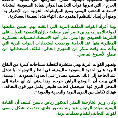
الحزم"، التي تجريها قوات التحالف الدولي بقيادة السعودية، استجابة
لاستغاثة الشعب اليمني ومنع الميليشيات الحوثية من الإضرار به،
ومنع أي إمداد للتنظيم المتمرد حتى انتهاء هذه العملية العسكرية.
وبدا أفراد القوات الملكية البرية التي التقت بهم، ضمن متابعتها
لجولة الأمير محمد بن ناصر أمير منطقة جازان التفقدية للقوات على
الشريط الحدودي مع اليمن، على أهبة الاستعداد للعمليات العسكرية
المطلوبة منها عند الحاجة. ورصدت استعدادات القوات البرية التي
بدأت منذ وقت مبكر من الشهري الحالي، لتكثف استعداداتها من
مطلع الأسبوع الماضي.
وتظهر القوات البرية وهي منتشرة لتغطية مساحات كبيرة من البقاع
البرية على الحدود السعودية – اليمنية، في انتظار التوجهات بالتدخل
عند الحاجة إلى ذلك، بحسب مصادر على الحدود السعودية – اليمنية،
التي بينت أن "الوضع الراهن حرب، وهذا يعني أن أي حاجة إلى
التدخل البري فهذا سيحصل كجانب طبيعي يكمل دور قوى التحالف،
فهناك تكامل بين القوى البرية والبحرية والجوية".
وكان وزير الخارجية اليمني الدكتور رياض ياسين كشف أن القيادة
اليمنية بقيادة الرئيس عبد ربه منصور هادي، تقدمت بشكل رسمي
لقوات التحالف للقيام بعمليات برية.