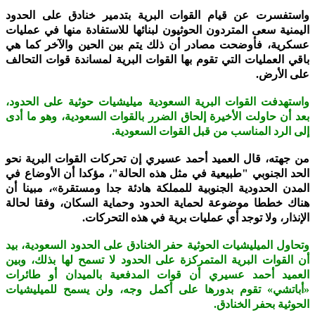
واستفسرت عن قيام القوات البرية بتدمير خنادق على الحدود
اليمنية سعى المتردون الحوثيون لبنائها للاستفادة منها في عمليات
عسكرية، فأوضحت مصادر أن ذلك يتم بين الحين والآخر كما هي
باقي العمليات التي تقوم بها القوات البرية لمساندة قوات التحالف
على الأرض.
واستهدفت القوات البرية السعودية ميليشيات حوثية على الحدود،
بعد أن حاولت الأخيرة إلحاق الضرر بالقوات السعودية، وهو ما أدى
إلى الرد المناسب من قبل القوات السعودية.
من جهته، قال العميد أحمد عسيري إن تحركات القوات البرية نحو
الحد الجنوبي "طبيعية في مثل هذه الحالة"، مؤكدا أن الأوضاع في
المدن الحدودية الجنوبية للمملكة هادئة جدا ومستقرة»، مبينا أن
هناك خططا موضوعة لحماية الحدود وحماية السكان، وفقا لحالة
الإنذار، ولا توجد أي عمليات برية في هذه التحركات.
وتحاول الميليشيات الحوثية حفر الخنادق على الحدود السعودية، بيد
أن القوات البرية المتمركزة على الحدود لا تسمح لها بذلك، وبين
العميد أحمد عسيري أن قوات المدفعية بالميدان أو طائرات
«أباتشي» تقوم بدورها على أكمل وجه، ولن يسمح للميليشيات
الحوثية بحفر الخنادق.