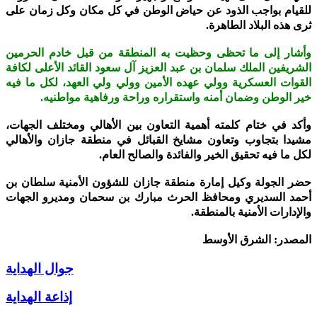
للقيام بواجب الذود عن حياض الوطن في كل مكان وكل زمان على
ثرى هذه البلاد الطاهرة.
وأشار إلى ما تحظى وحظيت به المنطقة من قبل خادم الحرمين
الشريفين الملك سلمان بن عبد العزيز آل سعود القائد الأعلى لكافة
القوات العسكرية وولي عهده الأمين وولي ولي العهد، لكل ما فيه
خير الوطن وضمان أمنه واستقراره وراحة ورفاهية مواطنيه.
وأكد في ختام كلمته أهمية التعاون بين الأهالي ومختلف الجهات،
مشيدا بتجاوب وتعاون مشايخ القبائل في منطقة جازان والأهالي
لكل ما فيه تحقيق الخير والفائدة والصالح العام.
حضر الجولة وكيل إمارة منطقة جازان للشؤون الأمنية سلطان بن
أحمد السديري ومحافظ الحرث مبارك بن سحمان ومديرو الجهات
والإدارات الأمنية بالمنطقة.
المصدر: الشرق الأوسط
جوال الهداية
إذاعة الهداية