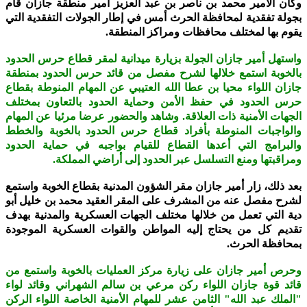
وكان الأمير محمد بن ناصر بن عبد العزيز أمير منطقة جازان قام
بجولة تفقدية لمحافظة الحرث أمس في إطار الجولات التفقدية التي
يقوم بها لمختلف محافظات ومراكز المنطقة.
واستهل أمير جازان الجولة بزيارة ميدانية لمقر قطاع حرس الحدود
بالخوبة استمع خلالها لشرح مفصل من قائد حرس الحدود بمنطقة
جازان اللواء محيا بن عطا الله العتيبي عن المهام المنوطة بقطاع
حرس الحدود في حفظ الأمن وحماية الحدود بالتعاون بمختلف
الجهات الأمنية ذات العلاقة. وشاهد والحضور عرضا مرئيا عن المهام
والواجبات المنوطة بأفراد قطاع حرس الحدود بالخوبة والخطط
والبرامج التي أعدها القطاع للقيام بواجبه في حماية الحدود
ومراقبتها ومنع التسلسل عبر الحدود إلى أراضي المملكة.
بعد ذلك، زار أمير جازان مقر الشؤون المدنية بقطاع الخوبة واستمع
لشرح مفصل عنه من المشرف على المقر العقيد محمد بن خليل أبو
دية التي تعمل من خلالها مختلف الجهات العسكرية والمدنية بهدف
تقديم كل من يحتاج إليه المواطن والقوات العسكرية الموجودة
بمحافظة الحرث.
وحرص أمير جازان على زيارة مركز العمليات بالخوبة واستمع من
قائد قوة جازان اللواء ركن مرعي بن سالم الشهراني وقائد لواء
"الملك عبد الله" الثامن عشر للمهام الأمنية الخاصة اللواء الركن