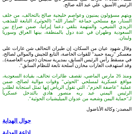
الرئيس الأسبق، علي عبد الله صالح.
ويتهم مسؤولون يمنيون وعواصم خليجية صالح بالتحالف، من خلف
الستار، مع مسلحي جماعة "أنصار الله" (الحوثي)، التابعة للمذهب
الزيدي الشيعي، والمتهمة بتلقي دعما إيرانيا، ضمن صراع بين
السعودية وطهران في عدة دول بالمنطقة، بينها العراق وسوريا
ولبنان.
وقال شهود عيان من السكان، إن طيران التحالف شن غارات على
معسكر "ريمة حميد" للقوات الخاصة، التابع للجيش والموالي لصالح،
في مسقط رأس الرئيس السابق، بمديرية سنحان (جنوب العاصمة)..
وقد استهدفت الغارات مخازن أسلحة تابعة للنظام السابق".
ومنذ 26 مارس الماضي، تقصف طائرات تحالف، بقيادة السعودية،
مواقع عسكرية لمسلحي "الحوثي" وقوات موالية لصالح، ضمن
عملية "عاصفة الحزم"، التي تقول الرياض إنها تمثل استجابة لطلب
الرئيس اليمني عبد ربه منصور هادي بالتدخل عسكرياً
لـ"حماية اليمن وشعبه من عدوان الميليشيات الحوثية".
المصدر: وكالة الأناضول
جوال الهداية
إذاعة الهداية