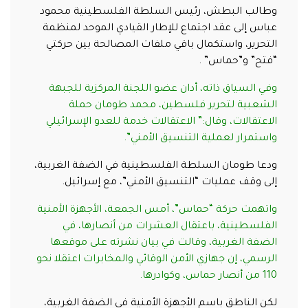
وطالب البطش، رئيس السلطة الفلسطينية محمود
عباس إلى عقد اجتماع للإطار القيادي الموحد لمنظمة
التحرير، واستكمال باقي ملفات المصالحة بين حركتي
“فتح” و”حماس” .
وفي السياق ذاته، أدان عضو اللجنة المركزية للجبهة
الشعبية لتحرير فلسطين، محمد طومان حملة
الاعتقالات، وقال:” الاعتقالات خدمة للعدو الإسرائيلي
واستمرار لعملية التنسيق الأمني”.
ودعا طومان السلطة الفلسطينية في الضفة الغربية،
إلى وقف عمليات “التنسيق الأمني”، مع إسرائيل.
واتهمت حركة “حماس”، أمس الجمعة، الأجهزة الأمنية
الفلسطينية، باعتقال العشرات من أنصارها، في
الضفة الغربية، وقالت في بيان نشرته على موقعها
الرسمي، إن جهازي الأمن الوقائي والمخابرات اعتقلا نحو
110 من أنصار حماس، وكوادرها.
لكن الناطق باسم الأجهزة الأمنية في الضفة الغربية،