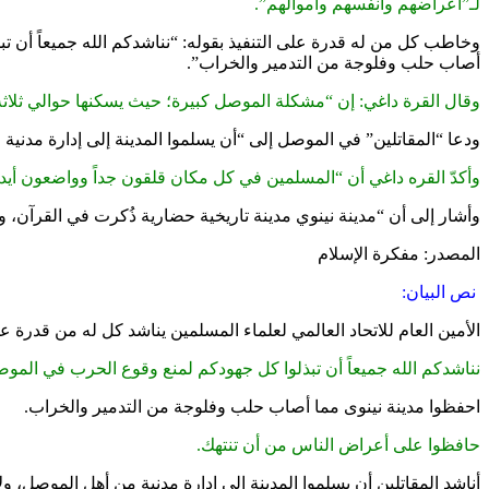
لـ”أعراضهم وأنفسهم وأموالهم”.
وخاطب كل من له قدرة على التنفيذ بقوله: “نناشدكم الله جميعاً أن ت
أصاب حلب وفلوجة من التدمير والخراب”.
وقال القرة داغي: إن “مشكلة الموصل كبيرة؛ حيث يسكنها حوالي ثلاثة م
ودعا “المقاتلين” في الموصل إلى “أن يسلموا المدينة إلى إدارة مدنية 
وأكدّ القره داغي أن “المسلمين في كل مكان قلقون جداً وواضعون أيد
وأشار إلى أن “مدينة نينوي مدينة تاريخية حضارية ذُكرت في القرآن، 
المصدر: مفكرة الإسلام
نص البيان:
الأمين العام للاتحاد العالمي لعلماء المسلمين يناشد كل له من قدرة على 
نناشدكم الله جميعاً أن تبذلوا كل جهودكم لمنع وقوع الحرب في الموصل
احفظوا مدينة نينوى مما أصاب حلب وفلوجة من التدمير والخراب.
حافظوا على أعراض الناس من أن تنتهك.
أناشد المقاتلين أن يسلموا المدينة إلى إدارة مدنية من أهل الموصل، ول