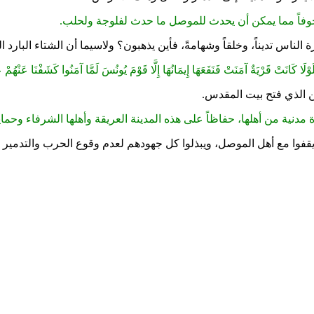
وفاً مما يمكن أن يحدث للموصل ما حدث لفلوجة ولحلب.
ناس تديناً، وخلقاً وشهامةً، فأين يذهبون؟ ولاسيما أن الشتاء البارد 
نَتْ فَنَفَعَهَا إِيمَانُهَا إِلَّا قَوْمَ يُونُسَ لَمَّا آمَنُوا كَشَفْنَا عَنْهُمْ عَذَابَ ال
ن الذي فتح بيت المقدس.
رة مدنية من أهلها، حفاظاً على هذه المدينة العريقة وأهلها الشرفاء وحم
يقفوا مع أهل الموصل، ويبذلوا كل جهودهم لعدم وقوع الحرب والتدمير في