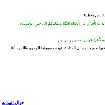
القارص مقبل!!
ْخِزْيِ فِي الْحَيَاةِ الدُّنْيَا وَمَتَّعْنَاهُمْ إِلَىٰ حِينٍ) يونس:98.
اية لأعراضهم وأنفسهم وأموالهم.
ها بجميع الوسائل المتاحة، فهذه مسؤولية الجميع، والله يسألنا
جوال الهداية