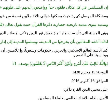
إن المسلمين في كل مكان قلقون جداً وواضعون أيديهم على قلوبهم خ
ومشكلة الموصل كبيرة حيث يسكنها حوالي ثلاثة ملايين نسمة من خيرة ال
ومدينة نينوى مدينة تاريخية حضارية ذكرها القرآن حيث يقول تعالى (فَلَوْلَا كَانَتْ قَرْيَةٌ آمَ
وهي المدينة التي تأسست منها نواة جيش نور الدين زنكي، وصلاح الدي
لذلك أناشد المقاتلين بأن يخرجوا من المدينة، ويسلموا المدينة إلى إدا
كما أناشد العالم الإسلامي والعربي ، حكومات وشعوباً، وإعلاميين، أن 
ويحاسبنا على التقصير.
(وَاللَّهُ غَالِبٌ عَلَىٰ أَمْرِهِ وَلَٰكِنَّ أَكْثَرَ النَّاسِ لَا يَعْلَمُونَ) يوسف: 21
الدوحة: 15 محرم 1438
الموافق:16 أكتوبر 2016
علي محيي الدين القره داغي
الأمين العام للاتحاد العالمي لعلماء المسلمين