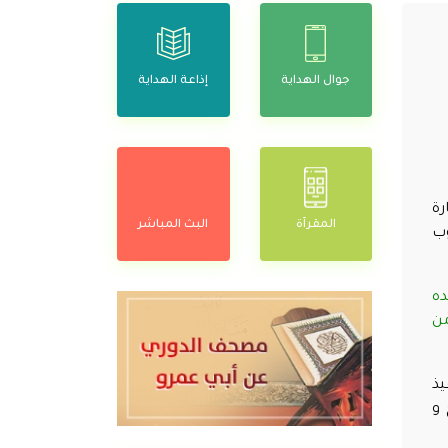
جوال الهداية
إذاعة الهداية
رة
المقرآة
البث المباشر
وب
ده
ارة البترول في حكومة جنوب السودان سيتم إعداد حوالي 900 من
يذ
 و