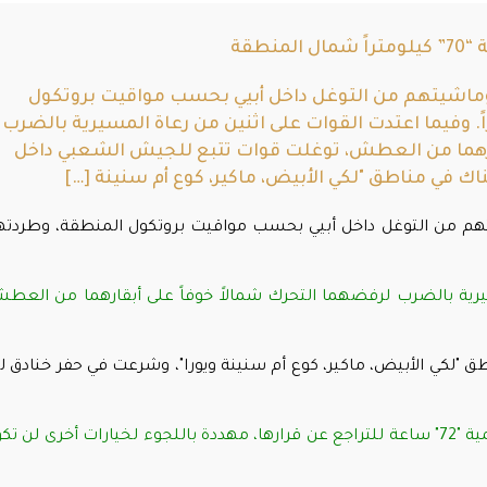
نطقة
 وماشيتهم من التوغل داخل أبيي بحسب مواقيت بروتكول
تهم شمالاً "70" كيلومتراً. وفيما اعتدت القوات على اثنين من رعاة المسيرية بالضرب
قارهما من العطش، توغلت قوات تتبع للجيش الشعبي داخل
ك في مناطق "لكي الأبيض، ماكير، كوع أم سنينة […]
تهم من التوغل داخل أبيي بحسب مواقيت بروتكول المنطقة، وطردت
يرية بالضرب لرفضهما التحرك شمالاً خوفاً على أبقارهما من العط
"لكي الأبيض، ماكير، كوع أم سنينة ويورا"، وشرعت في حفر خنادق ل
وفي ذات الأثناء أمهلت المسيرية القوات الأممية "72" ساعة للتراجع عن قرارها، مهددة باللجوء لخيارات أخرى لن 