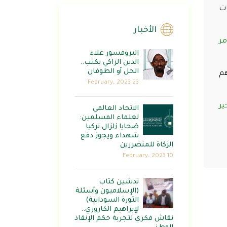
ات
الأخبار
مر
البروفسور علاء
الدين الزاكي يكتب..
الحل أو الطوفان
هم
23 February، 2023
ير
الاتحاد العالمي
لعلماء المسلمين:
ضحايا زلزال تركيا
شهداء ويجوز دفع
الزكاة للمنضررين
10 February، 2023
تدشين كتاب
(الإسلاميون وأسئلة
الثورة السودانية)
لإبراهيم الكاروري..
نقاش فكري لتجربة حكم الإنقاذ