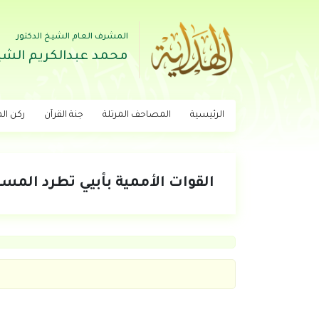
المشرف العام الشيخ الدكتور
محمد عبدالكريم الشي
الرئيسية
المصاحف المرتلة
جنة القرآن
ركن اله
القوات الأممية بأبيي تطرد المسيرية “70” كيلومتراً شما