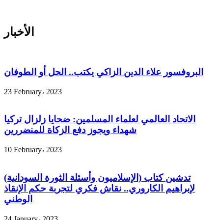
الأخبار
البروفسور علاء الدين الزاكي يكتب.. الحل أو الطوفان
23 February، 2023
الاتحاد العالمي لعلماء المسلمين: ضحايا زلزال تركيا
شهداء ويجوز دفع الزكاة للمنضررين
10 February، 2023
تدشين كتاب (الإسلاميون وأسئلة الثورة السودانية)
لإبراهيم الكاروري.. نقاش فكري لتجربة حكم الإنقاذ
الوطني
24 January، 2023