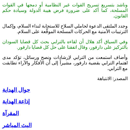
وناشد بتسريع تسريح القوات غير النظامية أو دمجها في القوات
المسلحة، كما أكد على ضرورة فرض هيبة الدولة وسيادة حكم
القانون.
وجدد الملتقى الدعوة لحاملي السلاح للاستجابة لنداء السلام، وإكمال
الترتيبات الأمنية مع الحركات المسلحة الموقِّعة على السلام.
وفي السياق أكد هلال أن لقاءه بالترابي بحث كل قضايا السودان
بالتركيز على دارفور، وقال اتفقنا على حل كل قضايا دارفور.
وأضاف استمعت من الترابي لإرشادات ونصح ورسائل، تؤكد مدى
اهتمام الترابي بقضية دارفور، مشيراً إلى أن الأفكار والآراء تطابقت
مع الترابي
.
المصدر: الانتباهة
جوال الهداية
إذاعة الهداية
المقرآة
البث المباشر