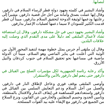
لنصابها.
وأشاد البشير في كلمته بجهود دولة قطر لإرساء السلام في دارفور،
وقال إنها عملت بصدق وأمانة من أجل حل قضية دارفور، مشيراً إلى
رعايتها ودعمها لوثيقة الدوحة لتحقيق السلام بدارفور، مبيناً أن قطر
قدمت الكثير للسودان لا سيما دعمها لعمليات الإعمار بدارفور.
وأشاد البشير بجهود ديبي في حل مشكلة دارفور، وقال إن استضافة
تشاد لأعمال الملتقى تُعد دليلاً على مدى التقدم الذي وصلت إليه
علاقات البلدين.
وقال إن ملتقى أم جرس يمثل خطوة مهمة لتنفيذ المحور الأول من
الوثبة التي أُعلنت في يناير الماضي وهو السلام، مبيناً أن الدولة
ماضية في مساعيها نحو تحقيق السلام في جنوب كردفان والنيل
الأزرق.
وأكد رعاية رئاسة الجمهورية لكل مؤتمرات الصلح بين القبائل في
دارفور حتى ينعم أهل دارفور بالأمن والاستقرار.
وأوصى الملتقى بوقف فوري وعاجل لإطلاق النار في دارفور،
والعمل من أجل السلام ودعم التعايش السلمي بين القبائل في
دارفور واستعدادهم للمساهمة في إيقاف الدمار والاقتتال بالمنطقة،
وتأمين الحدود وحسم المتفلتين والخارجين عن القانون، ونزع السلاح
من الجميع في دارفور مع الإبقاء عليه بيد القوات المسلحة.