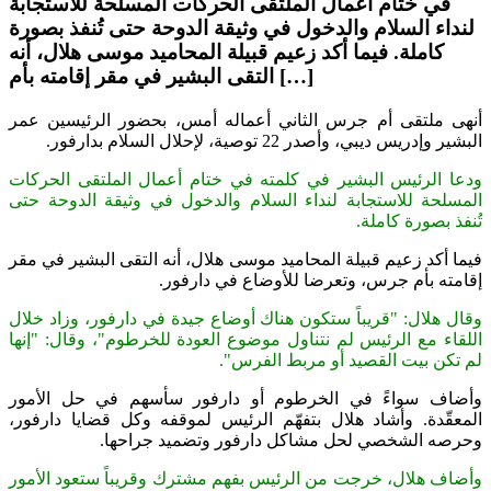
في ختام أعمال الملتقى الحركات المسلحة للاستجابة
لنداء السلام والدخول في وثيقة الدوحة حتى تُنفذ بصورة
كاملة. فيما أكد زعيم قبيلة المحاميد موسى هلال، أنه
التقى البشير في مقر إقامته بأم […]
أنهى ملتقى أم جرس الثاني أعماله أمس، بحضور الرئيسين عمر
البشير وإدريس ديبي، وأصدر 22 توصية، لإحلال السلام بدارفور.
ودعا الرئيس البشير في كلمته في ختام أعمال الملتقى الحركات
المسلحة للاستجابة لنداء السلام والدخول في وثيقة الدوحة حتى
تُنفذ بصورة كاملة.
فيما أكد زعيم قبيلة المحاميد موسى هلال، أنه التقى البشير في مقر
إقامته بأم جرس، وتعرضا للأوضاع في دارفور.
وقال هلال: "قريباً ستكون هناك أوضاع جيدة في دارفور، وزاد خلال
اللقاء مع الرئيس لم نتناول موضوع العودة للخرطوم"، وقال: "إنها
لم تكن بيت القصيد أو مربط الفرس".
وأضاف سواءً في الخرطوم أو دارفور سأسهم في حل الأمور
المعقّدة. وأشاد هلال بتفهّم الرئيس لموقفه وكل قضايا دارفور،
وحرصه الشخصي لحل مشاكل دارفور وتضميد جراحها.
وأضاف هلال، خرجت من الرئيس بفهم مشترك وقريباً ستعود الأمور