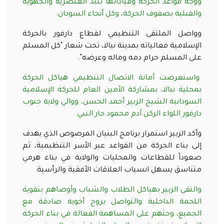
ووجه قواعد الحركة وقياداتها بنبذ العنصرية والجهوية
والقبلية بصفوف الحركة، وكل أنحاء السودان.
وواصل الملتقى التنظيمي لقطاع دارفور بالحركة
الإسلامية فعالياته بمدينة نيالا، تحت شعار "كل المسلم
على المسلم حرام دمه وماله وعرضه".
واستعرضت أمانة الاتصال التنظيمي هياكل الحركة
بمحلية نيالا، بمشاركة الأمين العام للحركة الإسلامية
السودانية الشيخ الزبير أحمد الحسن، ووالي ولاية جنوب
دارفور اللواء الركن آدم محمود جار النبي.
وأكد الزبير استمرار برنامج البنيان المرصوص الذي يهدف
إلى بناء الحركة من القواعد عبر الأسر التنظيمية، ثم
صعوداً للقطاعات والمحليات والولاية في بناء هرمي
متناسق يسهل انسياب العلاقات الأفقية والرأسية.
والتقى الزبير بهياكل الطلاب والشباب وأوصاهم بتقوية
اللحمة الداخلية والتواصل بروح أخوية صادقة مع
الجميع، وحثهم على المساهمة الفعالة في بناء الحركة