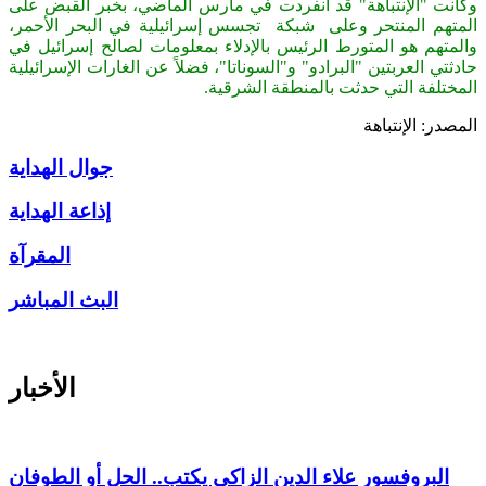
وكانت "الإنتباهة" قد انفردت في مارس الماضي، بخبر القبض على
المتهم المنتحر وعلى شبكة تجسس إسرائيلية في البحر الأحمر،
والمتهم هو المتورط الرئيس بالإدلاء بمعلومات لصالح إسرائيل في
حادثتي العربتين "البرادو" و"السوناتا"، فضلاً عن الغارات الإسرائيلية
المختلفة التي حدثت بالمنطقة الشرقية.
المصدر: الإنتباهة
جوال الهداية
إذاعة الهداية
المقرآة
البث المباشر
الأخبار
البروفسور علاء الدين الزاكي يكتب.. الحل أو الطوفان