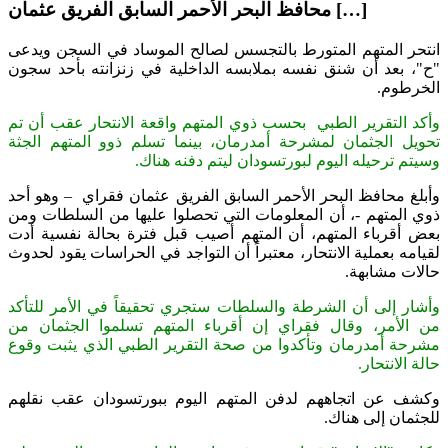
محافظ البحر الأحمر السابق الفريق عثمان […]
انتحر المتهم المتورط بالتجسس لصالح الموساد في السجن ويدعى
"ح"، بعد أن شنق نفسه بملابسه الداخلية في زنزانته بأحد سجون
الخرطوم.
وأكد التقرير الطبي بحسب ذوي المتهم واقعة الانتحار عقب أن تم
تحويل الجثمان لمشرحة أمدرمان، بينما تسلم ذوو المتهم الجثة
وسيتم ترحيله اليوم لبورتسودان ليتم دفنه هناك.
وأبلغ محافظ البحر الأحمر السابق الفريق عثمان فقراي – وهو أحد
ذوي المتهم -، أن المعلومات التي تحصلوا عليها من السلطات ومن
بعض أقرباء المتهم، أن المتهم أصيب قبل فترة بحالة نفسية أدت
لقيامه بعملية الانتحار، معتبراً أن التواجد في الحراسات يقود لحدوث
حالات مشابهة.
وأشار إلى أن الشرطة والسلطات ستجري تحقيقاً في الأمر للتأكد
من الأمر، وقال فقراي إن أقرباء المتهم تسلموا الجثمان من
مشرحة أمدرمان وتأكدوا من صحة التقرير الطبي الذي يثبت وقوع
حالة الانتحار.
وكشف عن اتجاههم لدفن المتهم اليوم ببورتسودان عقب نقلهم
للجثمان إلى هناك.