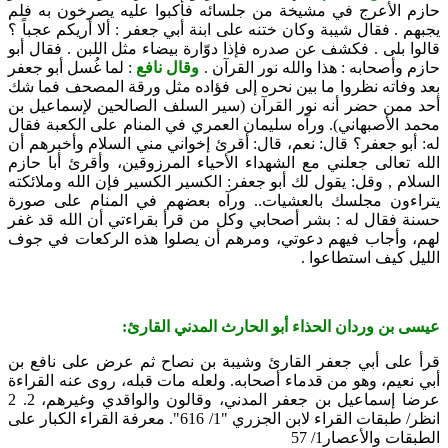
حازم الأعرج في مشيخة من جلسائه فأكبوا عليه يصرخون به فلم
يجبهم . فقال شيبة وكان ختنه على ابنة أبي جعفر : ألا أريكم عجباً ؟
قالوا بلى . فكشف عن صدره فإذا دوّارة بيضاء مثل اللبن . فقال أبو
حازم وأصحابه : هذا والله نور القرآن .
وقال نافع
: لما غُسل أبو جعفر
بعد وفاته نظروا ما بين نحره إلى فؤاده مثل ورقة المصحف فما شك
أحد ممن حضر أنه نور القرآن (
سير السلف الصالحين لإسماعيل بن
محمد الأصبهاني)
. ورآه سليمان العمري في المنام على الكعبة فقال
له: أبو جعفر؟ قال: نعم، قال: أقرئ إخواني مني السلام وأخبرهم أن
الله تعالى جعلني مع الشهداء الأحياء المرزوقين، وأقرئ أبا حازم
السلام , وقل: يقول لك أبو جعفر: الكسير الكسير فإن الله وملائكته
يتراءون مجلسك بالعشيات.. ورآه بعضهم في المنام على صورة
حسنة فقال له : بشر أصحابي وكل من قرأ بقراءتي أن الله قد غفر
لهم، وأجاب فيهم دعوتي، ومرهم أن يصلوا هذه الركعات في جوف
الليل كيف استطاعوا .
عيسى بن وردان الحذاء أبو الحارث المدني القارئ:
قرأ على أبي جعفر القارئ وشيبة بن نصاح ثم عرض على نافع بن
أبي نعيم، وهو من قدماء أصحابه. ولعله مات قبله، روى عنه القراءة
عرضا إسماعيل بن جعفر المدني، وقالون والواقدي وغيرهم، 2. 2
انظر/ طبقات القراء لابن الجزري "1/ 616". معرفة القراء الكبار على
الطبقات والأعصار1/ 57