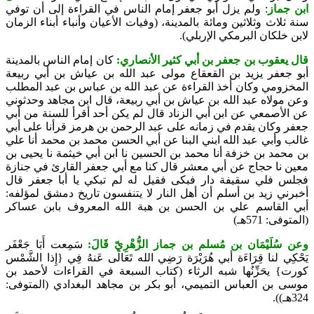
ابن جماز
: ولم يزل أبو جعفر إمام الناس في القراءة إلى أن توفي
سنة ثلاث وثلاثين ومائة بالمدينة، (
وفيات الأعيان وأنباء أبناء الزمان
لابن خلكان البرمكي الإربلي).
قال
يعقوب بن جعفر بن أبي كثير الأنصاري:
كان إمام الناس بالمدينة
أبو جعفر يزيد بن القعقاع مولى عبد الله بن عياش بن أبي ربيعة
المخزومي وكان أخذ القراءة عن عبد الله بن عباس بن عبد المطلب
وعن مولاه عبد الله بن عياش بن أبي ربيعة، قال ابن مجاهد وحدثوني
عن الأصمعي عن ابن أبي الزناد قال لم يكن أحد أقرأ للسنة من أبي
جعفر وكان يقدم في زمانه على عبد الرحمن بن هرمز قرأنا على أبي
غالب وأبي عبد الله ابني البنا عن أبي الحسن محمد بن محمد أنا علي
بن محمد بن خزفة أنا محمد بن الحسين نا ابن أبي خيثمة نا يحيى بن
معين نا حجاج عن أبي معشر قال كنا مع أبي جعفر القارئ في جنازة
فجلس فلي سقيفة دار فبكى فقيل له لم تبكي يا أبا جعفر قال
أخبرني زيد بن أسلم أن أهل النار لا يتنفسون تاريخ دمشق ل
مؤلفه:
أبي القاسم علي بن الحسن بن هبة الله المعروف بابن عساكر
(المتوفى: 571هـ)
وعن سُلَيْمَان بن مُسلم بن جماز الزُّهْرِيّ قَالَ:
سَمِعت أَبَا جَعْفَر
يَحْكِي لنا قِرَاءَة أبي هُرَيْرَة رَضِي الله تَعَالَى عَنهُ فِي {إِذا الشَّمْس
كورت} يحَزِّنُها شبه الرثاء (كتاب السبعة في القراءات
لأحمد بن
موسى بن العباس التميمي، أبو بكر بن مجاهد البغدادي (المتوفى:
324هـ)).