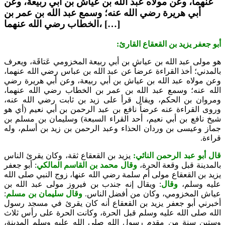
عنهما، وعن مولاه عبد الله بن عياش بن أبي ربيعة، وعن
أبي هريرة رضي الله عنه؛ وسمع عبد الله بن عمر بن
الخطاب رضي الله عنهما، […]
أبو جعفر يزيد بن القعقاع القارئ:
هو مولى عبد الله بن عياش بن أبي ربيعة المخزومي عَتاقَة، ويعرف
بالمدني؛ أخذ القراءة عرضاً عن عبد الله بن عباس رضي الله عنهما،
وعن مولاه عبد الله بن عياش بن أبي ربيعة، وعن أبي هريرة رضي
الله عنه؛ وسمع عبد الله بن عمر بن الخطاب رضي الله عنهما،
ومروان بن الحكم، ويقال قرأ على زيد بن ثابت رضي الله عنه،
وروى القراءة عنه عرضاً نافع بن عبد الرحمن بن أبي نعيم (أي هو
شيخ نافع بن أبي نعيم، أحد القراء السبعة) وسليمان بن مسلم بن
جماز وعيسى بن وردان الحذاء وعبد الرحمن بن زيد بن أسلم، وله
قراءة.
قال أبو عبد الرحمن النائي:
يزيد بن القعقاع ثقة، وكان يقرئ الناس
بالمدينة قبل وقعة الحرة،
وقال محمد بن القاسم المالكي
: أبو جعفر
يزيد بن القعقاع مولى أم سلمة رضي الله عنها، زوج النبي صلى الله
عليه وسلم،
وقال
: ويقال إنه جندب بن فيروز مولى عبد الله بن
عياش المخزومي، وكان من أفضل الناس.
وقال سليمان بن مسلم
:
أخبرني أبو جعفر يزيد بن القعقاع أنه كان يقرئ في مسجد رسول
الله صلى الله عليه وسلم قبل الحرة، وكانت الحرة على رأس ثلاث
وستين سنة من مقدم رسول الله صلى الله عليه وسلم المدينة،