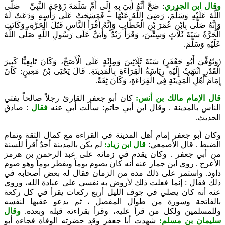
وقال ابن الجزري
: صَحَّ أَنَّهُ أُتِيَ بِهِ إِلَى أُمِّ سَلَمَةَ زَوْجَةِ النَّبِيِّ – صَلَّى
اللَّهُ عَلَيْهِ وَسَلَّمَ، رَضِيَ اللَّهُ عَنْهَا – فَمَسَحَتْ عَلَى رَأْسِهِ وَدَعَتْ لَهُ
وَإِنَّهُ صَلَّى بِابْنِ عُمَرَ بْنِ الْخَطَّابِ وَإِنَّهُ أَقْرَأُ النَّاسِ قَبْلَ الْحَرَّةِ، وَكَانَتِ
الْحَرَّةُ سَنَةَ ثَلَاثٍ وَسِتِّينَ، وَقَرَأَ زَيْدٌ وَأُبَيٌّ عَلَى رَسُولِ اللَّهِ صَلَّى اللَّهُ
عَلَيْهِ وَسَلَّمَ.
(وَتُوُفِّيَ أَبُو جَعْفَرٍ) سَنَةَ ثَلَاثِينَ وَمِائَةٍ عَلَى الْأَصَحِّ، وَكَانَ تَابِعِيًّا كَبِيرَ
الْقَدْرِ انْتَهَتْ إِلَيْهِ رِيَاسَةُ الْقِرَاءَةِ بِالْمَدِينَةِ. قَالَ يَحْيَى بْنُ مَعِينٍ: كَانَ
إِمَامَ أَهْلِ الْمَدِينَةِ فِي الْقِرَاءَةِ، وَكَانَ ثِقَةً.
قال الإمام مالك بن أنس:
كان أبو جعفر القارئ رجلاً صالحاً يفتي
الناس بالمدينة . وقال ابن أبي حاتم: سألت أُبي عنه
فقال
: صادق
الحديث.
وكان أبو جعفر إمام أهل المدينة في القراءة مع كمال الثقة وتمام
الضبط . قال الأصمعي:
قال ابن زياد:
لم يكن بالمدينة أحدٌ أقرأ للسنة
من أبي جعفر . وكان يقدم في زمانه على عبد الرحمن بن هرمز
الأعرج . روى ابن جماز عنه أنه كان يصوم يوماً ويفطر يوماً وهو صوم
داود. واستمر على ذلك مدة من الزمان فقال له بعض أصحابه في
ذلك فقال : إنما فعلت ذلك لأروض به نفسي على عبادة الله، وروى
عنه أنه كان يصلي في جوف الليل أربع ركعات يقرأ في كل ركعة
بالفاتحة وسورة من طوال المفصل ، ثم يدعو عقبها لنفسه
وللمسلمين ولكل من قرأ عليه، وقرأ بقراءته قبله وبعده.
وقال
سليمان بن مسلم:
شهدت أبا جعفر وقد حضرته الوفاة فجاءه أبو