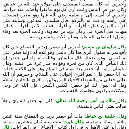
وأخبرني أنه كان يمسك المصحف على مولاه عبد الله بن عياش،
وكان من أقرأ الناس وكنت أرى كل يومٍ ما يقرأ وأخذت عنه قراءته،
وأخبرني أنه أتى به إلى أم سلمة رضي الله عنها وهو صغير، فمسحت
على رأسه ودعت له بالبركة، قال سليمان المذكور: وسألته متى
أقرأت القرآن فقال: أقرأت أو أقرأت فقلت: لا بل أقرأت، فقال:
هيهات قبل الحرة في زمان يزيد بن معاوية، وكانت الحرة بعد وفاة
رسول الله صلى الله عليه وسلم بثلاث وخمسين سنة.
وقال سليمان بن مسلم
: أخبرني أبو جعفر يزيد بن القعقاع حين كان
نافع يمر به فيقول: أترى هذا كان يأتيني وهو غلام له ذؤابة فيقرأ علي
ثم كفرني، وهو يضحك. قال سليمان، وقالت أم ولد أبي جعفر: إن
ذلك البياض الذي كان بين نحره وفؤاده صار غرة بين عينيه. وقال
سليمان: رأيت أبا جعفر بعد موته في المنام وهو على الكعبة فقلت
له: أبا جعفر قال: نعم اقرئ إخواني عني السلام، وأخبرهم أن الله
تعالى جعلني من الشهداء الأحياء المرزوقين، واقرئ أبا حازم السلام
وقل له: يقول لك أبو جعفر: الكيس الكيس، فإن الله عز وجل
وملائكته يتراءون مجلسك بالعشيات.
وقال مالك بن أنس رحمه الله تعالى
: كان أبو جعفر القارئ رجلاً
صالحاً يفتي الناس بالمدينة.
وقال خليفة بن خياط
: مات أبو جعفر يزيد بن القعقاع سنة اثنتين
وثلاثين ومائة بالمدينة،
وقال غيره
: مات سنة ثمان وعشرين ومائة،
وقال أبو علي الأهوازي في أول كتاب " الإقناع " في القراءات،
قال