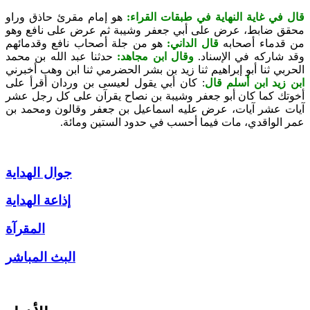
قال في غاية النهاية في طبقات القراء:
هو إمام مقرئ حاذق وراو
محقق ضابط، عرض على أبي جعفر وشيبة ثم عرض على نافع وهو
من قدماء أصحابه
قال الداني:
هو من جلة أصحاب نافع وقدمائهم
وقد شاركه في الإسناد.
وقال ابن مجاهد:
حدثنا عبد الله بن محمد
الحربي ثنا أبو إبراهيم ثنا زيد بن بشر الحضرمي ثنا ابن وهب أخبرني
ابن زيد ابن أسلم قال
: كان أبي يقول لعيسى بن وردان أقرأ على
أخوتك كما كان أبو جعفر وشيبة بن نصاح يقرآن على كل رجل عشر
آيات عشر آيات، عرض عليه اسماعيل بن جعفر وقالون ومحمد بن
عمر الواقدي، مات فيما أحسب في حدود الستين ومائة.
جوال الهداية
إذاعة الهداية
المقرآة
البث المباشر