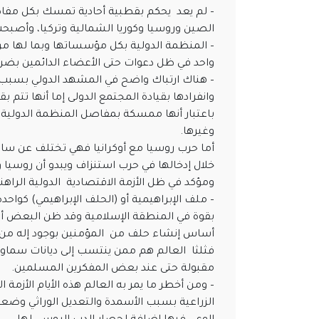
– لم يعد يحكم بقطبية أحادية تمسك بكل مفا
الصين وروسيا وكوريا الشمالية وتركيا، وأصب
– المنظمة الدولية بكل مؤسساتها وبما لها من
واحد في ظل دعوات حتى الأعضاء الدائمين بضرور
– هناك ارتباك واضح في المشهد الدولي بسبب ا
وانفرادها بقيادة المجتمع الدولى إما أنها تتم
باعتبار أنها ممسكة بمفاصل المنظمة الدولية ك
وغيرها.
أما حرب روسيا مع أوكرانيا فهي تختلف عن س
خلال إدخالها في حرب استنزاف ويبدو أن روسيا 
ومؤكد في ظل الأزمة الاقتصادية الدولية الراهن
– ملف الإبراهيمية أو (الحلف الإبراهيمي) كواح
بقوة في المنطقة الإسلامية وقد ظن البعض 
أساس إنشاء حلف من المؤمنين بوجود إله من ا
فثلثا العالم هم ممن ينتسب إلى ديانات سماوية
مقبولة حتى عند بعض المفكرين المسلمين.
– ومن أخطر ما يمر به العالم هذه الأيام الأزم
الزراعية بسبب الأسمدة والتعديل الوراثي وضعفت