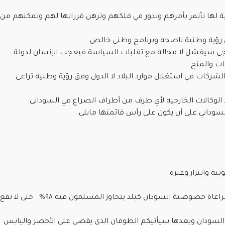
ة لها تأتمر بأمرهم وتدور في فلكهم وترهن قرراتها لهم وتمكنهم من
وفق رؤية وطنية ناضجة وبرنامج وطني خالص.
خارجي سيفشل لا محالة مع تقلبات السياسة فيعجب الإنسان لدولة
 الشركات في استغلال موارد البلاد لا الدول وفق رؤية وطنية تراعي
الوكالات الخارجية لأي طرف من أطراف الصراع في السوداني.
وداني على أن يكون على رأس قائمتها مايلي:
ة وابتزاز وغيره.
خامسا: عدم المساس بالمسلمات العقدية ومراعاة خصوصية السودان كبلد يتجاوز المسلمون فيه ٩٨% حتى لا تقع
السودان وبعدها سيأتيكم الطوفان الذي يقضى على الأخضر واليابس