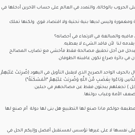
على الحروب بالوكالة، والتمدد في العالم على حساب الآخرين أدخلها في
ومغمورة وليس لديها بنية تحتية ولا اقتصاد قوي ولكنها تملك
مافيه والمبالغة في الارتماء في أحضانه؟
يقدمه لنا لأن فاقد الشيء لا يعطيه.
دخل من أجل تحقيق مصالحة فقط فأخشي مع تضارب المصالح
 في دائرة صراع تكون عاقبته الطوفان.
الحرف الواحد الصريح الذي لايقبل التأويل في اليهود (ضُرِبَتْ عَلَيْهِمُ
مِّنَ النَّاسِ وَبَاءُوا بِغَضَبٍ مِّنَ اللَّهِ وَضُرِبَتْ عَلَيْهِمُ *الْمَسْكَنَةُ*)
بخل ) تجعلهم يبحثون فقط عن مصالحهم في حبلين:
 ضعف الأمة وغياب دولتها.
لمطبعة حولكم ماذا صنع لها التطبيع هل بنى لها دولة أم صنع لها
د على نفسها لا على غيرها تؤسس لمستقبل أفضل وإليكم الحل في