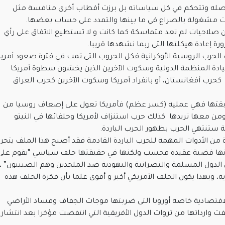
صله وتتحكم في كل سياساته بل برزت أقطاب أخرى منافسة مثل
حت مشغولة بالصراع في ما بينها والتمدد على حساب بعضها.
 صلاحيات لم تعد متماسكة كما كانت و لا تستطيع الاتفاق على رأي
ة إعادة هيكلتها التي ربما نشهدها قريبا.
لحرب الروسية الأوكرانية فكل الحروب التي تمت في فترة صعود أمريك
 بقيادة المنظمة الدولية وسكوت الآخرين الذين يخشون سطوة أمريكا
حرب أفغانستان، أو بانفراد أمريكا وسكوت الآخرين كحرب العراق
ابقتها فهي عملية (كسر عظم) فأمريكا تعول على إضعاف روسيا من
ومن معها تريدها كذلك حرب استنزاف لأمريكا وحلفائها في النيتو
ة ستنتهي الحرب بظهور الحرب الباردة.
دة من الأدوات المهمة للحرب الباردة القادمة فقد أصبح هذا الملف يتحر
أنها قضية عقيدة فحسب ولكنها في حقيقتها حلف سياسي “يقوم على
لدول المسلمة والنصرانية واليهودية ضد الملحدين وهم الصينيون” ،
، وبهذا يكون الحلف الأمريكي أكبر و أقوى علما بأن فكرة الحلف هذه
ة الاقتصادية خاصة أوروبا التى ضربتها موجات الجفاف وفساد الأراضي
 وارداتها من ثروات الدول الأفريقية التي انتفضت مؤخرا بعد انتشار