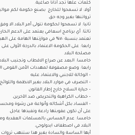
كلمات علها تجد آذانا صاغية.
أولا: لا تسمحوا للخارج بصنع حكومة لكم موالي
ثرواتنها بغير وجه حق.
ثانيا: لا تسمحوا لحكومة تتولى أمر البلاد الا 
ثالثا: أي برنامج اسعافي يعتمد على الدعم ال
تعتمد بنسبة ٧٠% في موازتنها الهامة على الهبات والمنح.
رابعا: على الحكومة الاعتماد بالدرجة الأولى على
مصلحة البلاد
خامسا: البعد عن صراع الاقطاب وتجنيب البلاد 
رابعا: وضع مصفوفة لمهددات الأمن القومى الس
– الوكالة للاجنبي والاعتماد عليه
– التصرف في موارد البلاد بغير الانظمة واللوائح
– حيازة السلاح خارج إطار القانون
– خطاب الكراهية والتحريض ضد الآخرين.
– الفساد بكل أشكاله وأنواعة من رشوة ومحسوبي
على أن تكون عقوبتها رادعة وتفيذها عاجل.
البلاد في اصطفاف ايدولوجي.
أيها الساسة والسادة بغير هذا ستنهب ثروات 