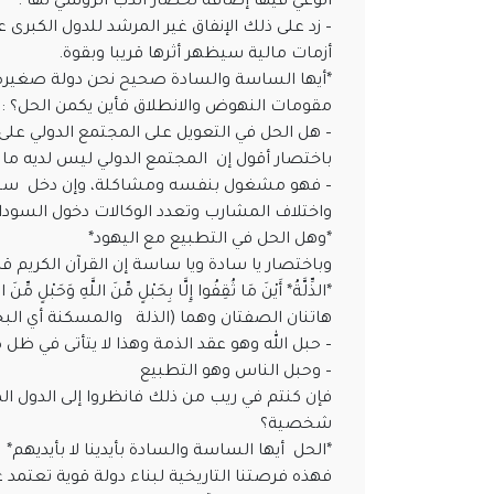
الوعي فيها إضافة لحصار الدب الروسي لها .
– زد على ذلك الإنفاق غير المرشد للدول الكبرى 
أزمات مالية سيظهر أثرها قريبا وبقوة.
*أيها الساسة والسادة صحيح نحن دولة صغيرة 
مقومات النهوض والانطلاق فأين يكمن الحل؟ :
– هل الحل في التعويل على المجتمع الدولي على 
باختصار أقول إن المجتمع الدولي ليس لديه ما 
– فهو مشغول بنفسه ومشاكلة، وإن دخل سي
واختلاف المشارب وتعدد الوكالات دخول السودان
*وهل الحل في التطبيع مع اليهود*
وباختصار يا سادة ويا ساسة إن القرآن الكريم قال ب
*الذِّلَّةُ* أَيْنَ مَا ثُقِفُوا إِلَّا بِحَبْلٍ مِّنَ اللَّهِ وَحَبْلٍ 
هاتنان الصفتان وهما (الذلة والمسكنة أي ال
– حبل الله وهو عقد الذمة وهذا لا يتأتى في ظل
– وحبل الناس وهو التطبيع
فإن كنتم في ريب من ذلك فانظروا إلى الدول ا
شخصية؟
*الحل أيها الساسة والسادة بأيدينا لا بأيديهم*
فهذه فرصتنا التاريخية لبناء دولة قوية تعتم