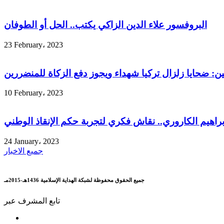
البروفسور علاء الدين الزاكي يكتب.. الحل أو الطوفان
23 February، 2023
ين: ضحايا زلزال تركيا شهداء ويجوز دفع الزكاة للمنضررين
10 February، 2023
إبراهيم الكاروري.. نقاش فكري لتجربة حكم الإنقاذ الوطني
24 January، 2023
جميع الاخبار
جميع الحقوق محفوظة لشبكة الهداية الإسلامية 1436هـ-2015مـ
تابع المشرف عبر