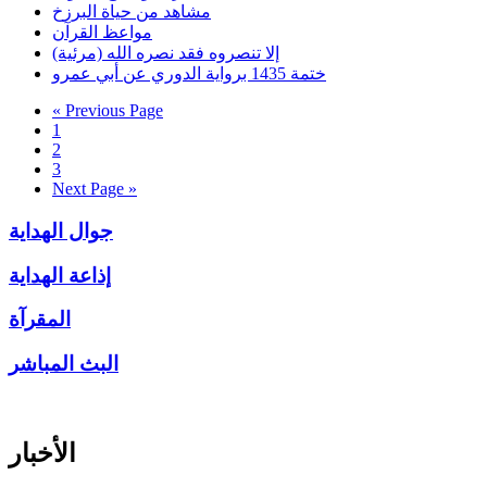
مشاهد من حياة البرزخ
مواعظ القرآن
إلا تنصروه فقد نصره الله (مرئية)
ختمة 1435 برواية الدوري عن أبي عمرو
« Previous Page
1
2
3
Next Page »
جوال الهداية
إذاعة الهداية
المقرآة
البث المباشر
الأخبار