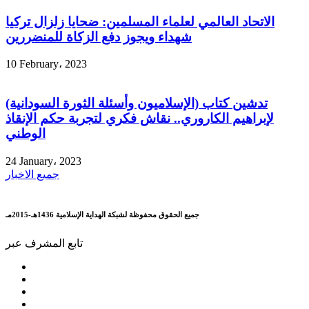
الاتحاد العالمي لعلماء المسلمين: ضحايا زلزال تركيا
شهداء ويجوز دفع الزكاة للمنضررين
10 February، 2023
تدشين كتاب (الإسلاميون وأسئلة الثورة السودانية)
لإبراهيم الكاروري.. نقاش فكري لتجربة حكم الإنقاذ
الوطني
24 January، 2023
جميع الاخبار
جميع الحقوق محفوظة لشبكة الهداية الإسلامية 1436هـ-2015مـ
تابع المشرف عبر