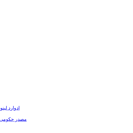
ادوارد لي
مصدر حكومى: ر