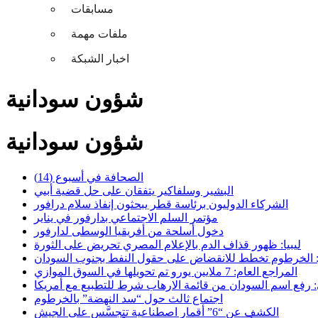
مسابقات
ملفات مهمة
اخبار الشبكة
شؤون سودانية
شؤون سودانية
الصحافة في أسبوع (14)
البشير وسلفاكير يتفقان على حل قضية أبيي
الشركاء الدوليون برئاسة قطر يبحثون إنفاذ سلام درافور
مؤتمر السلم الاجتماعي بدارفور في يناير
دخول أسلحة من أفريقيا الوسطى لدارفور
ليبيا: ظهور قذاف الدم بالإعلام المصري تحريض على الثورة
نو: الخرطوم تخطط للانقضاض على حقول النفط بجنوب السودان
المراجع العام: 7 ملايين يورو تم تحويلها في السوق الموازي
فع اسم السودان من قائمة الارهاب شرط للتطبيع مع أمريكا
اجتماع ثالث حول “سد النهضة” بالخرطوم
الكشف عن “6” أقمار اصطناعية تتجسَّس على الجيش