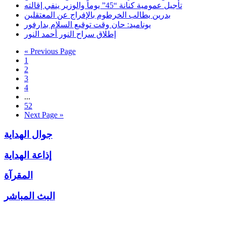
تأجيل عمومية كنانة “45” يوماً والوزير ينفي إقالته
بدرين يطالب الخرطوم بالإفراج عن المعتقلين
يوناميد: حان وقت توقيع السلام بدارفور
إطلاق سراح النور أحمد النور
« Previous Page
1
2
3
4
...
52
Next Page »
جوال الهداية
إذاعة الهداية
المقرآة
البث المباشر