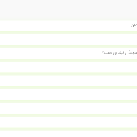
فان
قديماً، وكيف ووجهت؟